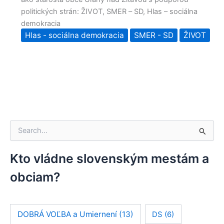
politických strán: ŽIVOT, SMER – SD, Hlas – sociálna
demokracia
Hlas - sociálna demokracia
SMER - SD
ŽIVOT
V
y
h
ľ
Kto vládne slovenským mestám a
a
obciam?
d
a
ť
:
DOBRÁ VOĽBA a Umiernení
(13)
DS
(6)