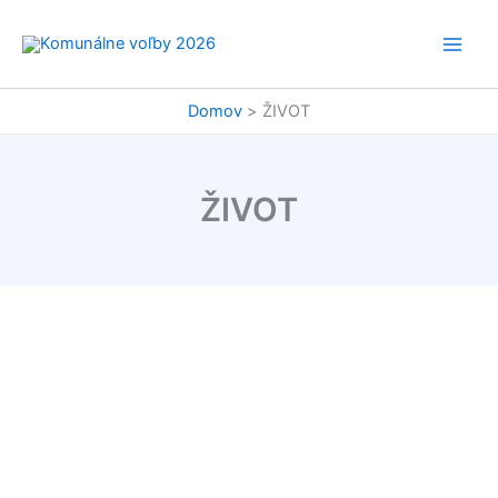
Preskočiť
na
obsah
Domov
ŽIVOT
ŽIVOT