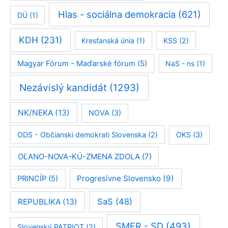
Hlas - sociálna demokracia
(621)
DÚ
(1)
KDH
(231)
Kresťanská únia
(1)
KSS
(2)
Magyar Fórum - Maďarské fórum
(5)
NaS - ns
(1)
Nezávislý kandidát
(1293)
NK/NEKA
(13)
NOVA
(3)
ODS - Občianski demokrati Slovenska
(2)
OKS
(3)
OĽANO-NOVA-KÚ-ZMENA ZDOLA
(7)
Progresívne Slovensko
(9)
PRINCÍP
(5)
SaS
(48)
REPUBLIKA
(13)
SMER - SD
(493)
Slovenský PATRIOT
(2)