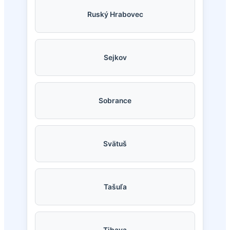
Ruský Hrabovec
Sejkov
Sobrance
Svätuš
Tašuľa
Tibava