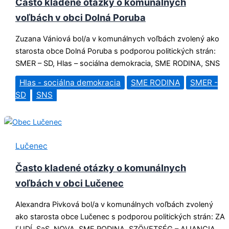
Často kladené otázky o komunálnych
voľbách v obci Dolná Poruba
Zuzana Vániová bol/a v komunálnych voľbách zvolený ako
starosta obce Dolná Poruba s podporou politických strán:
SMER – SD, Hlas – sociálna demokracia, SME RODINA, SNS
Hlas - sociálna demokracia
SME RODINA
SMER -
SD
SNS
Lučenec
Často kladené otázky o komunálnych
voľbách v obci Lučenec
Alexandra Pivková bol/a v komunálnych voľbách zvolený
ako starosta obce Lučenec s podporou politických strán: ZA
ĽUDÍ, SaS, NOVA, SME RODINA, SZÖVETSÉG – ALIANCIA