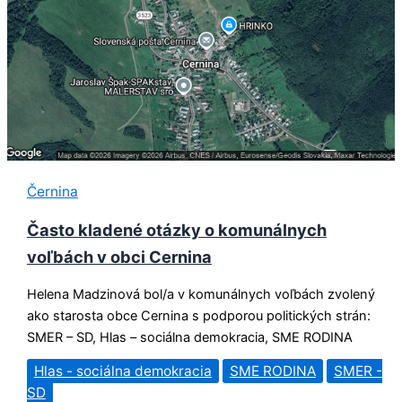
Černina
Často kladené otázky o komunálnych
voľbách v obci Cernina
Helena Madzinová bol/a v komunálnych voľbách zvolený
ako starosta obce Cernina s podporou politických strán:
SMER – SD, Hlas – sociálna demokracia, SME RODINA
Hlas - sociálna demokracia
SME RODINA
SMER -
SD