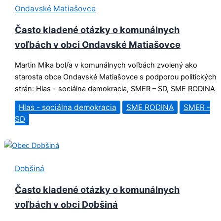
Ondavské Matiašovce
Často kladené otázky o komunálnych
voľbách v obci Ondavské Matiašovce
Martin Mika bol/a v komunálnych voľbách zvolený ako
starosta obce Ondavské Matiašovce s podporou politických
strán: Hlas – sociálna demokracia, SMER – SD, SME RODINA
Hlas - sociálna demokracia
SME RODINA
SMER -
SD
Dobšiná
Často kladené otázky o komunálnych
voľbách v obci Dobšiná