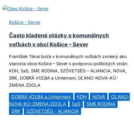
Košice - Sever
Často kladené otázky o komunálnych
voľbách v obci Košice – Sever
František Ténai bol/a v komunálnych voľbách zvolený ako
starosta obce Košice – Sever s podporou politických strán:
KDH, SaS, SME RODINA, SZÖVETSÉG – ALIANCIA, NOVA,
SRK, DOBRÁ VOĽBA a Umiernení, OĽANO-NOVA-KÚ-
ZMENA ZDOLA
DOBRÁ VOĽBA a Umiernení
KDH
NOVA
OĽANO-
NOVA-KÚ-ZMENA ZDOLA
SaS
SME RODINA
SRK
SZÖVETSÉG - ALIANCIA