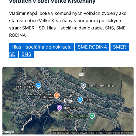
voľbách v obci Veľké Kršteňany
Vladimír Kopál bol/a v komunálnych voľbách zvolený ako
starosta obce Veľké Kršteňany s podporou politických
strán: SMER – SD, Hlas – sociálna demokracia, SNS, SME
RODINA
Hlas - sociálna demokracia
SME RODINA
SMER -
SD
SNS