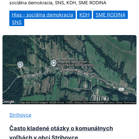
sociálna demokracia, SNS, KDH, SME RODINA
Hlas - sociálna demokracia
KDH
SME RODINA
SNS
Strihovce
Často kladené otázky o komunálnych
voľbách v obci Strihovce