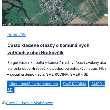
Hrabovčík
Často kladené otázky o komunálnych
voľbách v obci Hrabovčík
Sergej Vasilenko bol/a v komunálnych voľbách zvolený ako
starosta obce Hrabovčík s podporou politických strán: Hlas
– sociálna demokracia, SME RODINA, SMER – SD
Hlas - sociálna demokracia
SME RODINA
SMER -
SD