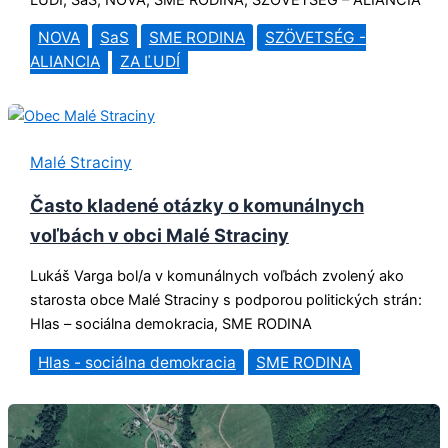
NOVA
SaS
SME RODINA
SZÖVETSÉG -
ALIANCIA
ZA ĽUDÍ
Malé Straciny
Často kladené otázky o komunálnych
voľbách v obci Malé Straciny
Lukáš Varga bol/a v komunálnych voľbách zvolený ako
starosta obce Malé Straciny s podporou politických strán:
Hlas – sociálna demokracia, SME RODINA
Hlas - sociálna demokracia
SME RODINA