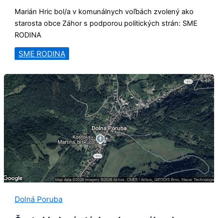
Marián Hric bol/a v komunálnych voľbách zvolený ako
starosta obce Záhor s podporou politických strán: SME
RODINA
SME RODINA
Dolná Poruba