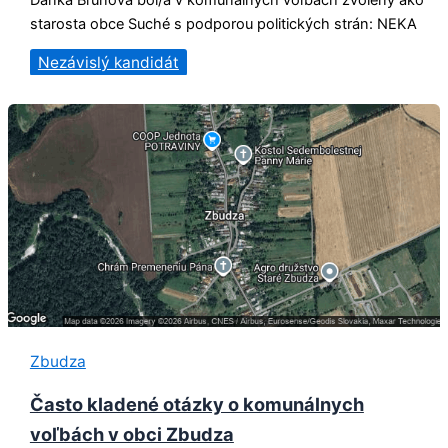
Danka Bruňová bol/a v komunálnych voľbách zvolený ako
starosta obce Suché s podporou politických strán: NEKA
Nezávislý kandidát
Zbudza
Často kladené otázky o komunálnych
voľbách v obci Zbudza