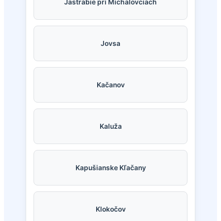
Jastrabie pri Michalovciach
Jovsa
Kačanov
Kaluža
Kapušianske Kľačany
Klokočov