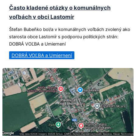
Často kladené otázky o komunálnych
voľbách v obci Lastomír
Štefan Bubeňko bol/a v komunálnych voľbách zvolený ako
starosta obce Lastomír s podporou politických strán:
DOBRÁ VOĽBA a Umiernení
DOBRÁ VOĽBA a Umiernení