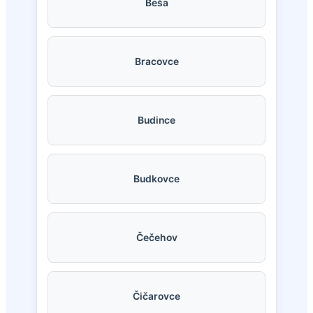
Beša
Bracovce
Budince
Budkovce
Čečehov
Čičarovce