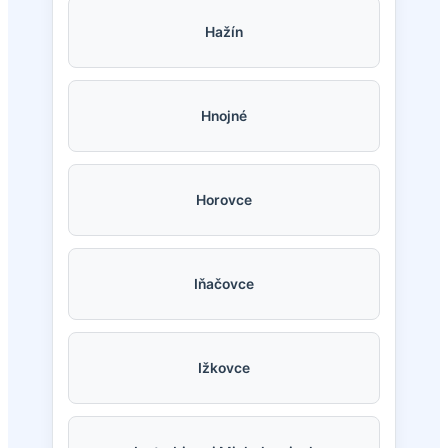
Hažín
Hnojné
Horovce
Iňačovce
Ižkovce