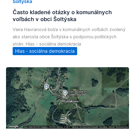
Šoltýska
Často kladené otázky o komunálnych
voľbách v obci Šoltýska
Viera Havranová bol/a v komunálnych voľbách zvolený
ako starosta obce Šoltýska s podporou politických
strán: Hlas – sociálna demokracia
Hlas - sociálna demokracia