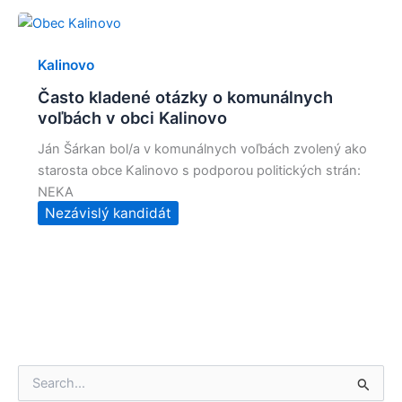
Kalinovo
Často kladené otázky o komunálnych
voľbách v obci Kalinovo
Ján Šárkan bol/a v komunálnych voľbách zvolený ako
starosta obce Kalinovo s podporou politických strán:
NEKA
Nezávislý kandidát
V
y