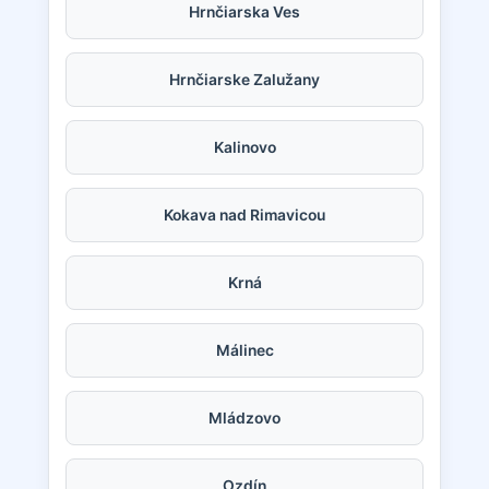
Hrnčiarska Ves
Hrnčiarske Zalužany
Kalinovo
Kokava nad Rimavicou
Krná
Málinec
Mládzovo
Ozdín