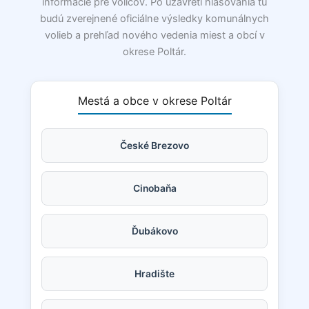
informácie pre voličov. Po uzavretí hlasovania tu
budú zverejnené oficiálne výsledky komunálnych
volieb a prehľad nového vedenia miest a obcí v
okrese Poltár.
Mestá a obce v okrese Poltár
České Brezovo
Cinobaňa
Ďubákovo
Hradište