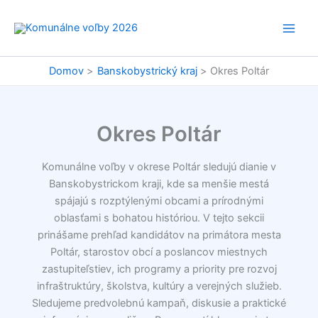
Preskočiť
na
obsah
Domov
Banskobystrický kraj
Okres Poltár
Okres Poltár
Komunálne voľby v okrese Poltár sledujú dianie v
Banskobystrickom kraji, kde sa menšie mestá
spájajú s rozptýlenými obcami a prírodnými
oblasťami s bohatou históriou. V tejto sekcii
prinášame prehľad kandidátov na primátora mesta
Poltár, starostov obcí a poslancov miestnych
zastupiteľstiev, ich programy a priority pre rozvoj
infraštruktúry, školstva, kultúry a verejných služieb.
Sledujeme predvolebnú kampaň, diskusie a praktické