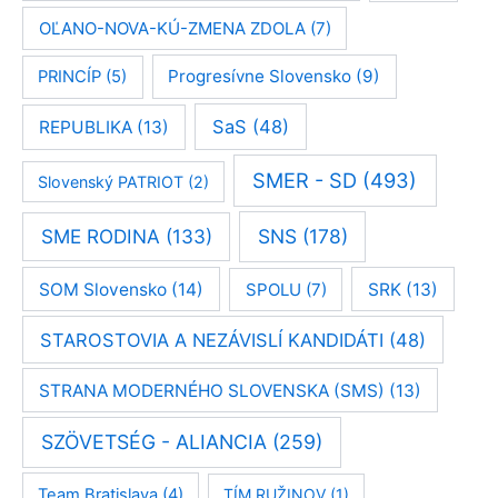
OĽANO-NOVA-KÚ-ZMENA ZDOLA
(7)
Progresívne Slovensko
(9)
PRINCÍP
(5)
SaS
(48)
REPUBLIKA
(13)
SMER - SD
(493)
Slovenský PATRIOT
(2)
SME RODINA
(133)
SNS
(178)
SOM Slovensko
(14)
SPOLU
(7)
SRK
(13)
STAROSTOVIA A NEZÁVISLÍ KANDIDÁTI
(48)
STRANA MODERNÉHO SLOVENSKA (SMS)
(13)
SZÖVETSÉG - ALIANCIA
(259)
Team Bratislava
(4)
TÍM RUŽINOV
(1)