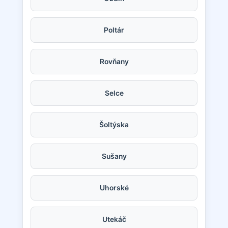
Poltár
Rovňany
Selce
Šoltýska
Sušany
Uhorské
Utekáč