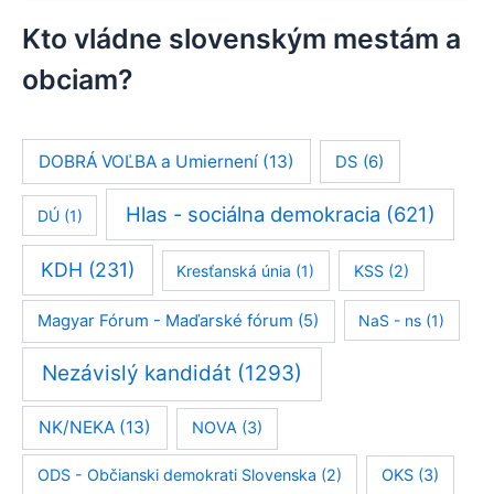
h
ľ
Kto vládne slovenským mestám a
a
obciam?
d
a
ť
:
DOBRÁ VOĽBA a Umiernení
(13)
DS
(6)
Hlas - sociálna demokracia
(621)
DÚ
(1)
KDH
(231)
Kresťanská únia
(1)
KSS
(2)
Magyar Fórum - Maďarské fórum
(5)
NaS - ns
(1)
Nezávislý kandidát
(1293)
NK/NEKA
(13)
NOVA
(3)
ODS - Občianski demokrati Slovenska
(2)
OKS
(3)