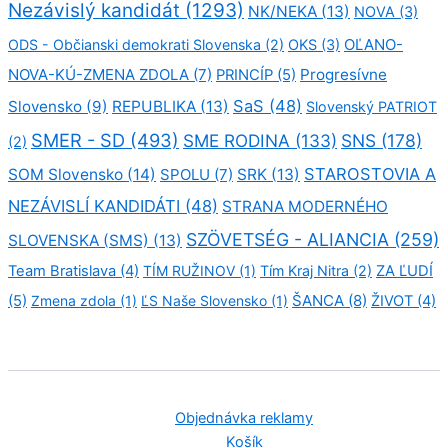
Nezávislý kandidát
(1293)
NK/NEKA
(13)
NOVA
(3)
OĽANO-
ODS - Občianski demokrati Slovenska
(2)
OKS
(3)
NOVA-KÚ-ZMENA ZDOLA
(7)
Progresívne
PRINCÍP
(5)
SaS
(48)
Slovensko
(9)
REPUBLIKA
(13)
Slovenský PATRIOT
SMER - SD
(493)
SME RODINA
(133)
SNS
(178)
(2)
STAROSTOVIA A
SOM Slovensko
(14)
SPOLU
(7)
SRK
(13)
NEZÁVISLÍ KANDIDÁTI
(48)
STRANA MODERNÉHO
SZÖVETSÉG - ALIANCIA
(259)
SLOVENSKA (SMS)
(13)
Team Bratislava
(4)
TÍM RUŽINOV
(1)
Tím Kraj Nitra
(2)
ZA ĽUDÍ
ŠANCA
(8)
(5)
Zmena zdola
(1)
ĽS Naše Slovensko
(1)
ŽIVOT
(4)
Objednávka reklamy
Košík