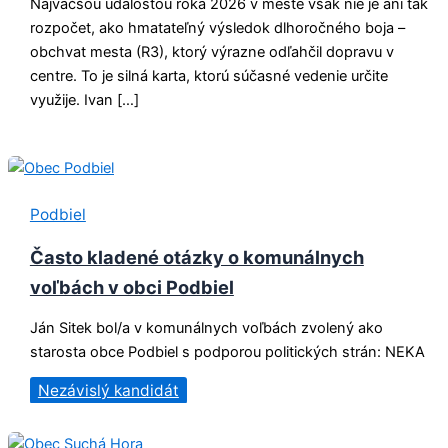
Najväčšou udalosťou roka 2026 v meste však nie je ani tak
rozpočet, ako hmatateľný výsledok dlhoročného boja –
obchvat mesta (R3), ktorý výrazne odľahčil dopravu v
centre. To je silná karta, ktorú súčasné vedenie určite
využije. Ivan […]
Podbiel
Často kladené otázky o komunálnych
voľbách v obci Podbiel
Ján Sitek bol/a v komunálnych voľbách zvolený ako
starosta obce Podbiel s podporou politických strán: NEKA
Nezávislý kandidát