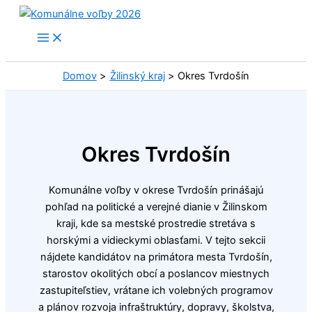
Preskočiť
na
obsah
Domov
Žilinský kraj
Okres Tvrdošín
Okres Tvrdošín
Komunálne voľby v okrese Tvrdošín prinášajú
pohľad na politické a verejné dianie v Žilinskom
kraji, kde sa mestské prostredie stretáva s
horskými a vidieckymi oblasťami. V tejto sekcii
nájdete kandidátov na primátora mesta Tvrdošín,
starostov okolitých obcí a poslancov miestnych
zastupiteľstiev, vrátane ich volebných programov
a plánov rozvoja infraštruktúry, dopravy, školstva,