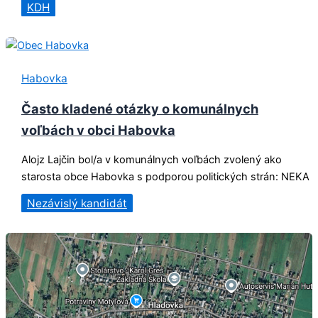
KDH
Habovka
Často kladené otázky o komunálnych
voľbách v obci Habovka
Alojz Lajčin bol/a v komunálnych voľbách zvolený ako
starosta obce Habovka s podporou politických strán: NEKA
Nezávislý kandidát