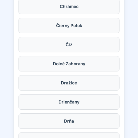
Chrámec
Čierny Potok
Číž
Dolné Zahorany
Dražice
Drienčany
Drňa