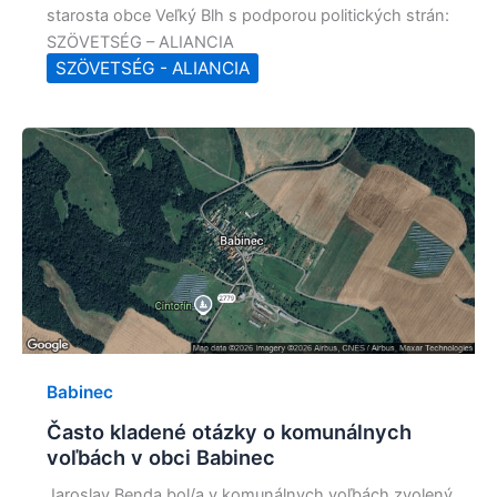
starosta obce Veľký Blh s podporou politických strán:
SZÖVETSÉG – ALIANCIA
SZÖVETSÉG - ALIANCIA
Babinec
Často kladené otázky o komunálnych
voľbách v obci Babinec
Jaroslav Benda bol/a v komunálnych voľbách zvolený