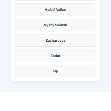
Vyšné Valice
Vyšný Skálnik
Zacharovce
Zádor
Žíp