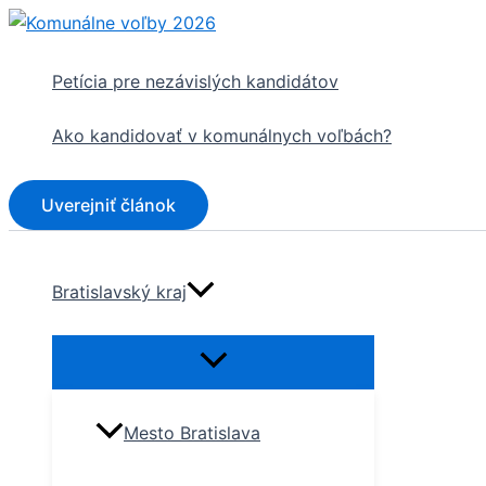
Preskočiť
na
obsah
Petícia pre nezávislých kandidátov
Ako kandidovať v komunálnych voľbách?
Uverejniť článok
Bratislavský kraj
Mesto Bratislava