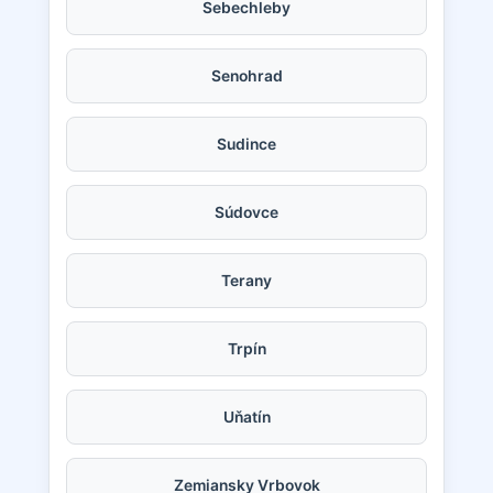
Sebechleby
Senohrad
Sudince
Súdovce
Terany
Trpín
Uňatín
Zemiansky Vrbovok