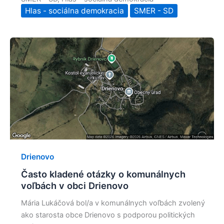
Hlas - sociálna demokracia
SMER - SD
Drienovo
Často kladené otázky o komunálnych
voľbách v obci Drienovo
Mária Lukáčová bol/a v komunálnych voľbách zvolený
ako starosta obce Drienovo s podporou politických