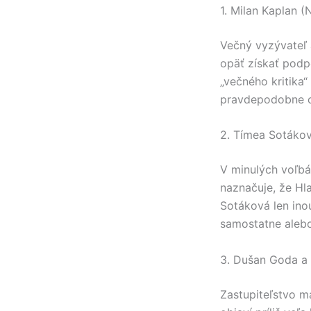
1. Milan Kaplan 
Večný vyzývateľ 
opäť získať podp
„večného kritika“
pravdepodobne op
2. Tímea Sotákov
V minulých voľbác
naznačuje, že Hla
Sotáková len ino
samostatne alebo
3. Dušan Goda a 
Zastupiteľstvo má