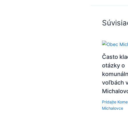
Súvisia
Často kl
otázky o
komunál
voľbách v
Michalov
Pridajte Kome
Michalovce