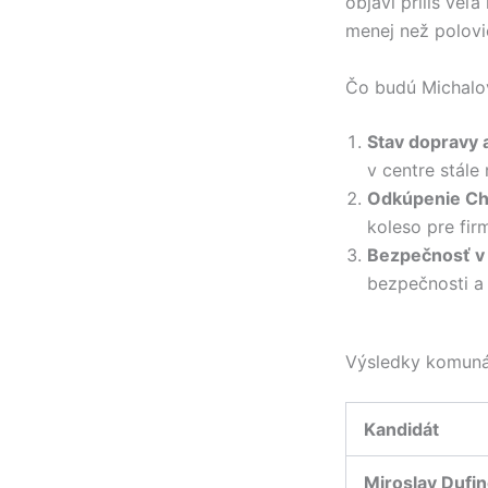
objaví príliš veľ
menej než polov
Čo budú Michalov
Stav dopravy a
v centre stále 
Odkúpenie Ch
koleso pre fir
Bezpečnosť v
bezpečnosti a
Výsledky komuná
Kandidát
Miroslav Dufi