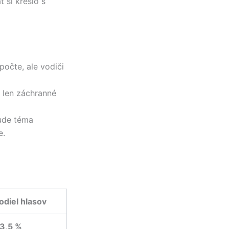
 si kreslo s
očte, ale vodiči
o len záchranné
bude téma
e.
odiel hlasov
3,5 %