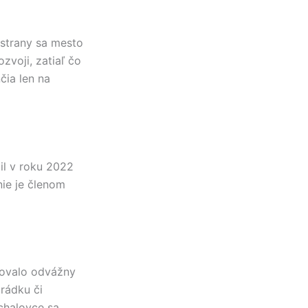
 strany sa mesto
zvoji, zatiaľ čo
čia len na
il v roku 2022
nie je členom
novalo odvážny
Hrádku či
ichalovce sa