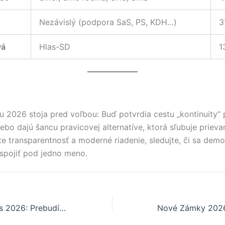
Nezávislý (podpora SaS, PS, KDH…)
3
vá
Hlas-SD
1
u 2026 stoja pred voľbou: Buď potvrdia cestu „kontinuity
ebo dajú šancu pravicovej alternatíve, ktorá sľubuje priev
te transparentnosť a moderné riadenie, sledujte, či sa demo
spojiť pod jedno meno.
Spišská Nová Ves 2026: Prebudí sa „brána do raja“ z investičného spánku?