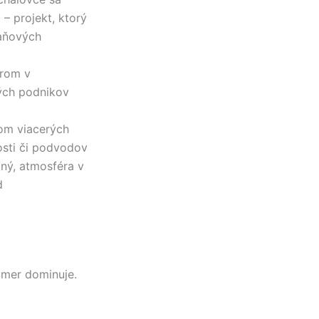
– projekt, ktorý
daňových
drom v
ých podnikov
om viacerých
nosti či podvodov
aný, atmosféra v
d
Smer dominuje.