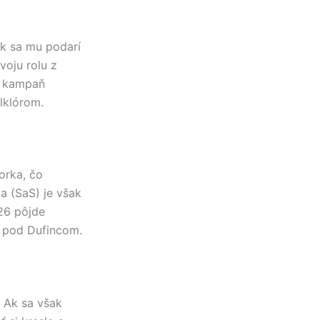
Ak sa mu podarí
voju rolu z
ho kampaň
lklórom.
orka, čo
a (SaS) je však
26 pôjde
u pod Dufincom.
. Ak sa však