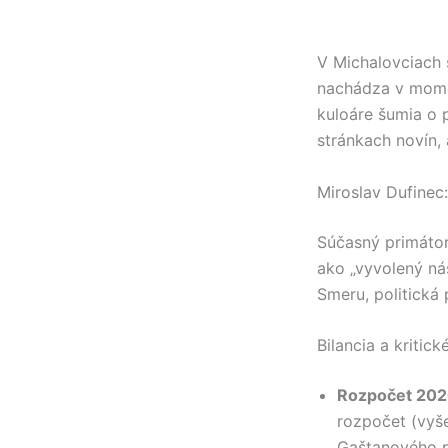
V Michalovciach 
nachádza v momen
kuloáre šumia o p
stránkach novín, 
Miroslav Dufinec
Súčasný primáto
ako „vyvolený ná
Smeru, politická 
Bilancia a kritic
Rozpočet 2026
rozpočet (vyše
Gaštanového pa