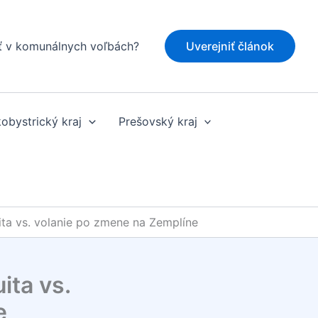
ť v komunálnych voľbách?
Uverejniť článok
obystrický kraj
Prešovský kraj
ta vs. volanie po zmene na Zemplíne
ita vs.
e