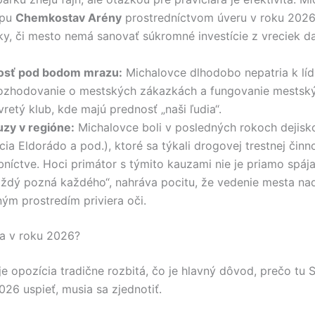
úpu
Chemkostav Arény
prostredníctvom úveru v roku 2026 
ky, či mesto nemá sanovať súkromné investície z vreciek 
osť pod bodom mrazu:
Michalovce dlhodobo nepatria k lí
Rozhodovanie o mestských zákazkách a fungovanie mestsk
retý klub, kde majú prednosť „naši ľudia“.
uzy v regióne:
Michalovce boli v posledných rokoch dejisk
cia Eldorádo a pod.), ktoré sa týkali drogovej trestnej čin
níctve. Hoci primátor s týmito kauzami nie je priamo spáj
aždý pozná každého“, nahráva pocitu, že vedenie mesta na
ým prostredím priviera oči.
a v roku 2026?
je opozícia tradične rozbitá, čo je hlavný dôvod, prečo tu 
26 uspieť, musia sa zjednotiť.