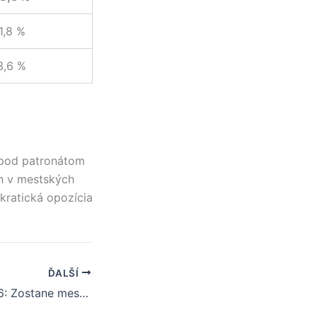
1,8 %
3,6 %
“ pod patronátom
an v mestských
kratická opozícia
ĎALŠÍ
Nové Zámky 2026: Zostane mesto v zajatí jedného muža a starých káuz?