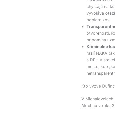
chystajú na k
vyvoláva otáz
poplatníkov.
Transparentn
otvorenosti. 
pripomína uzav
Kriminálne ka
razií NAKA (ak
s DPH v staveb
meste, kde „k
netransparentn
Kto vyzve Dufinc
V Michalovciach 
Ak chcú v roku 20