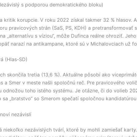
(Nezávislý s podporou demokratického bloku)
a kritik korupcie. V roku 2022 získal takmer 32 % hlasov. 
oru pravicových strán (SaS, PS, KDH) a pretransformovať s
 na „alternatívu s víziou“, môže Dufinca reálne ohroziť. Je
äť narazí na antikampane, ktoré sú v Michalovciach už fo
á (Hlas-SD)
h skončila tretia (13,6 %). Aktuálne pôsobí ako viceprimát
s a Smer v meste našli spoločnú reč. Pre pravicového volič
u odnožou toho istého systému. Je otázne, či do volieb 20
 sa „bratstvo“ so Smerom spečatí spoločnou kandidatúro
noví nezávislí
 niekoľko nezávislých tvárí, ktoré by mohli zamiešať karty