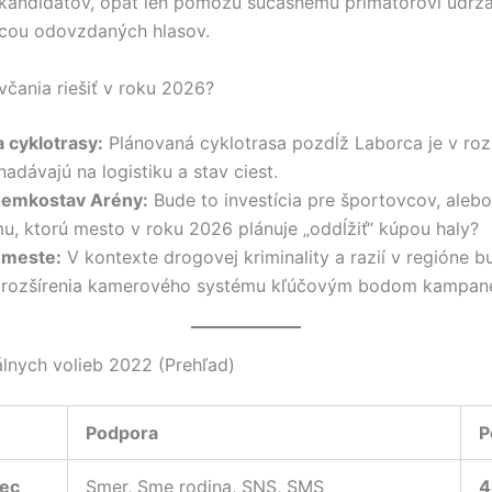
a kandidátov, opäť len pomôžu súčasnému primátorovi udržať
icou odovzdaných hlasov.
čania riešiť v roku 2026?
 cyklotrasy:
Plánovaná cyklotrasa pozdĺž Laborca je v rozp
nadávajú na logistiku a stav ciest.
emkostav Arény:
Bude to investícia pre športovcov, aleb
mu, ktorú mesto v roku 2026 plánuje „oddĺžiť“ kúpou haly?
 meste:
V kontexte drogovej kriminality a razií v regióne 
 rozšírenia kamerového systému kľúčovým bodom kampan
lnych volieb 2022 (Prehľad)
Podpora
P
nec
Smer, Sme rodina, SNS, SMS
4