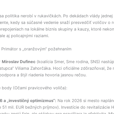
sa politika nerobí v rukavičkách. Po dekádach vlády jednej
te, kedy sa súčasné vedenie snaží presvedčiť voličov o ro
repojeniach na lokálne biznis skupiny a kauzy, ktoré nekon
ale aj policajnými raziami.
: Primátor s „oranžovým“ požehnaním
r
Miroslav Dufinec
(koalícia Smer, Sme rodina, SNS) nastúp
stupca“ Viliama Zahorčáka. Hoci oficiálne zdôrazňoval, že 
podpora a štýl riadenia hovoria jasnou rečou.
ké body (Očami pravicového voliča):
 a „investičný optimizmus“:
Na rok 2026 si mesto naplá
 51 mil. EUR bežných príjmov). Investície do revitalizácie 
rku znejú fajn, ale otázkou pre pravičiara je efektivita. M