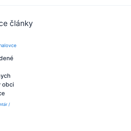
ce články
adené
nych
 obci
ce
ntár
/