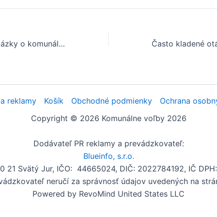
Často kladené otázky o komunálnych voľbách v obci Dolné Lovčice
a reklamy
Košík
Obchodné podmienky
Ochrana osobn
Copyright © 2026 Komunálne voľby 2026
Dodávateľ PR reklamy a prevádzkovateľ:
Blueinfo, s.r.o.
00 21 Svätý Jur, IČO: 44665024, DIČ: 2022784192, IČ DP
vádzkovateľ neručí za správnosť údajov uvedených na strá
Powered by RevoMind United States LLC