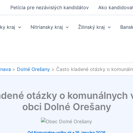
Petícia pre nezávislých kandidátov
Ako kandidova
ky kraj
Nitriansky kraj
Žilinský kraj
Bansk
rnava
Dolné Orešany
Často kladené otázky o komunáln
adené otázky o komunálnych 
obci Dolné Orešany
Od
Komunalne-volby.sk
•
16. januára 2026