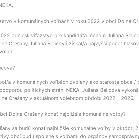
NEKA
.
azstvo v komunálnych voľbách v roku 2022 v obci Dolné O
2022 priniesli víťazstvo pre kandidáta menom
Juliana Belic
lné Orešany
Juliana Belicová
získal/a najvyšší počet hlaso
volieb.
licová?
ol/a v komunálnych voľbách zvolený ako starosta obce / 
podporou politických strán:
NEKA
.
Juliana Belicová
vykoná
lné Orešany
v aktuálnom volebnom období 2022 – 2026.
bci Dolné Orešany konať najbližšie komunálne voľby?
šany
sa budú konať najbližšie komunálne voľby v októbri 
ávy obcí budú spojené s voľbami do orgánov samosprávny