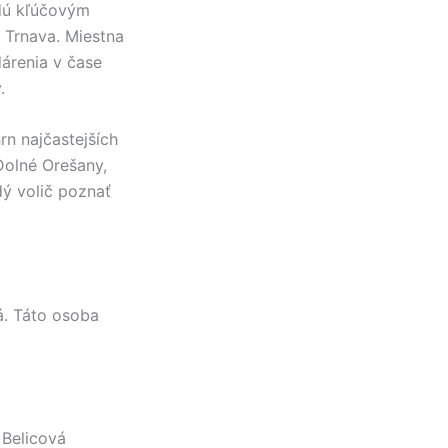
dú kľúčovým
e
Trnava
. Miestna
árenia v čase
.
hrn najčastejších
Dolné Orešany
,
ý volič poznať
á
. Táto osoba
 Belicová