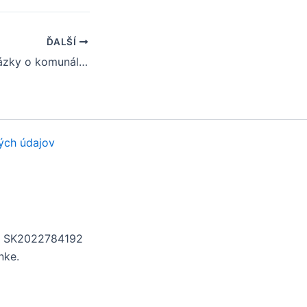
ĎALŠÍ
Často kladené otázky o komunálnych voľbách v obci Horná Krupá
ých údajov
H: SK2022784192
nke.