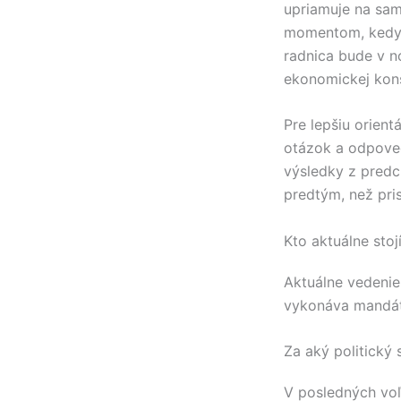
upriamuje na sa
momentom, kedy 
radnica bude v 
ekonomickej kons
Pre lepšiu orientá
otázok a odpove
výsledky z predc
predtým, než pri
Kto aktuálne sto
Aktuálne vedeni
vykonáva mandát
Za aký politický
V posledných vo