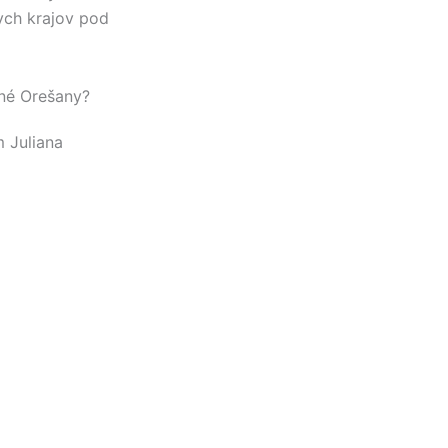
ch krajov pod
lné Orešany?
om
Juliana