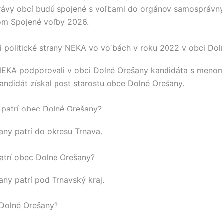
ávy obcí budú spojené s voľbami do orgánov samosprávny
m Spojené voľby 2026.
 politické strany NEKA vo voľbách v roku 2022 v obci Do
NEKA
podporovali v obci
Dolné Orešany
kandidáta s men
kandidát získal post starostu obce
Dolné Orešany
.
 patrí obec Dolné Orešany?
any
patrí do okresu
Trnava
.
atrí obec Dolné Orešany?
any
patrí pod
Trnavský kraj
.
 Dolné Orešany?