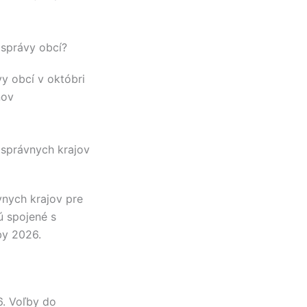
osprávy obcí?
y obcí v októbri
nov
osprávnych krajov
nych krajov pre
 spojené s
by 2026.
6. Voľby do