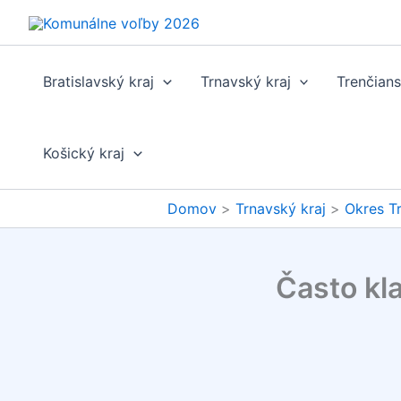
Preskočiť
na
obsah
Bratislavský kraj
Trnavský kraj
Trenčians
Košický kraj
Domov
Trnavský kraj
Okres T
Často kl