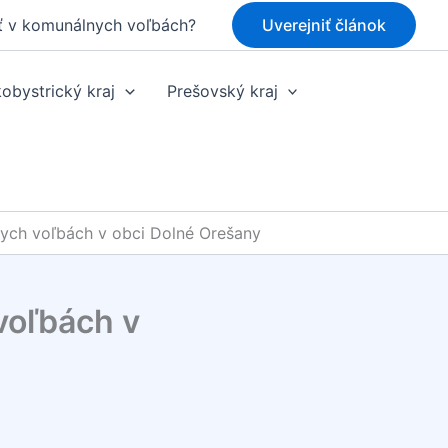
ť v komunálnych voľbách?
Uverejniť článok
obystrický kraj
Prešovský kraj
ych voľbách v obci Dolné Orešany
voľbách v