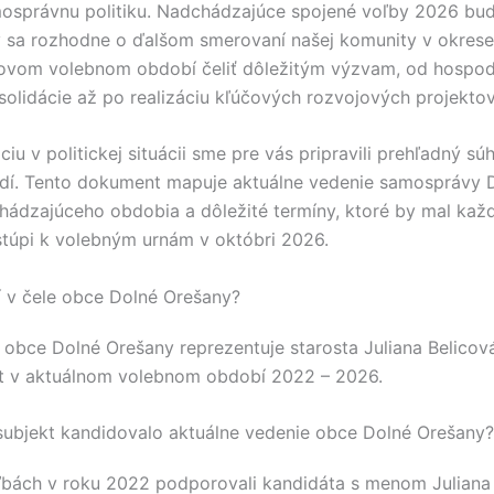
mosprávnu politiku. Nadchádzajúce spojené voľby 2026 bu
sa rozhodne o ďalšom smerovaní našej komunity v okres
novom volebnom období čeliť dôležitým výzvam, od hospod
olidácie až po realizáciu kľúčových rozvojových projektov
ciu v politickej situácii sme pre vás pripravili prehľadný sú
dí. Tento dokument mapuje aktuálne vedenie samosprávy
hádzajúceho obdobia a dôležité termíny, ktoré by mal každ
stúpi k volebným urnám v októbri 2026.
jí v čele obce Dolné Orešany?
e obce
Dolné Orešany
reprezentuje starosta
Juliana Belicov
 v aktuálnom volebnom období 2022 – 2026.
 subjekt kandidovalo aktuálne vedenie obce Dolné Orešany?
ľbách v roku 2022 podporovali kandidáta s menom
Juliana