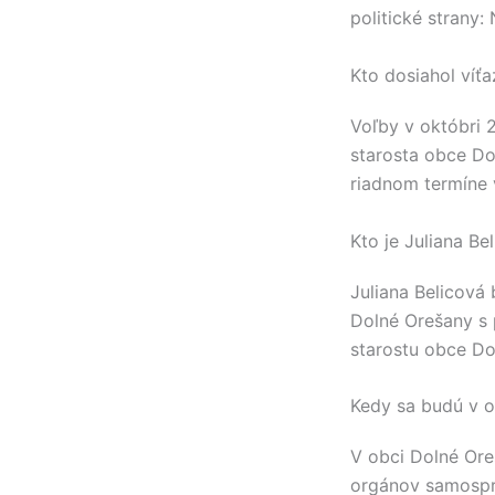
politické strany:
Kto dosiahol víť
Voľby v októbri 
starosta obce
Do
riadnom termíne 
Kto je Juliana Be
Juliana Belicová
b
Dolné Orešany
s 
starostu obce
Do
Kedy sa budú v o
V obci
Dolné Ore
orgánov samospr