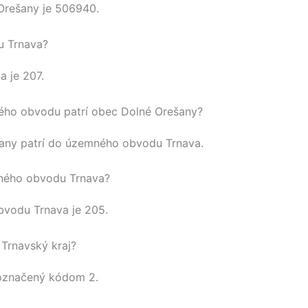
Orešany
je
506940
.
u Trnava?
va
je 207.
ho obvodu patrí obec Dolné Orešany?
any
patrí do územného obvodu
Trnava
.
ného obvodu Trnava?
obvodu
Trnava
je 205.
Trnavský kraj?
označený kódom 2.