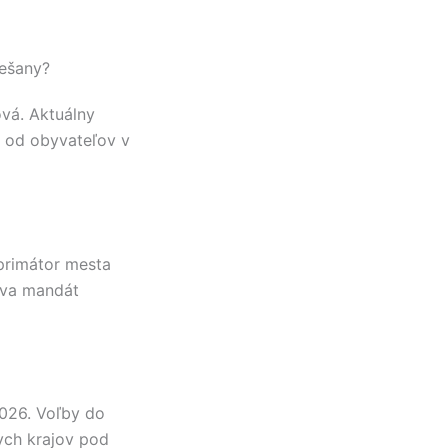
rešany?
ová
. Aktuálny
v od obyvateľov v
primátor mesta
va mandát
2026. Voľby do
ch krajov pod