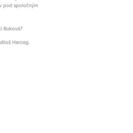
ov pod spoločným
ci Buková?
Miloš Herceg
.