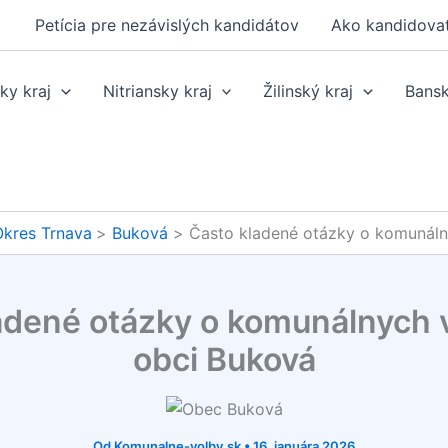
Petícia pre nezávislých kandidátov
Ako kandidova
ky kraj
Nitriansky kraj
Žilinský kraj
Bansk
kres Trnava
Buková
Často kladené otázky o komunáln
adené otázky o komunálnych 
obci Buková
Od
Komunalne-volby.sk
•
16. januára 2026