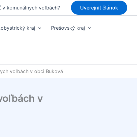
ť v komunálnych voľbách?
Uverejniť článok
obystrický kraj
Prešovský kraj
ych voľbách v obci Buková
voľbách v