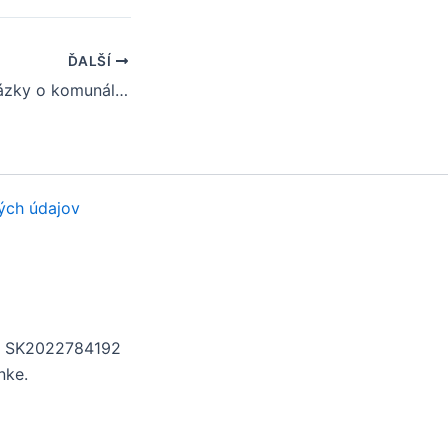
ĎALŠÍ
Často kladené otázky o komunálnych voľbách v obci Cífer
ých údajov
H: SK2022784192
nke.