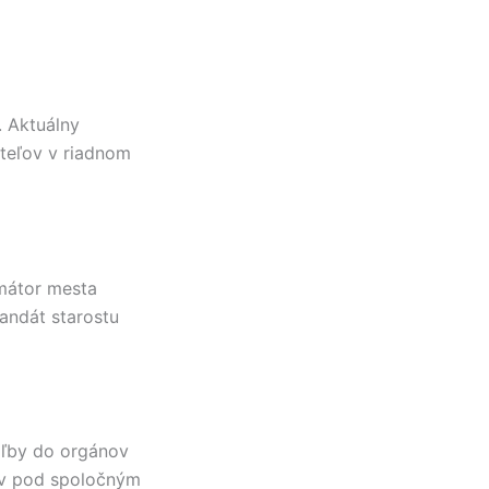
. Aktuálny
ateľov v riadnom
mátor mesta
ndát starostu
oľby do orgánov
ov pod spoločným