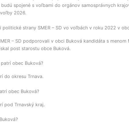
 budú spojené s voľbami do orgánov samosprávnych kraj
voľby 2026.
 politické strany SMER – SD vo voľbách v roku 2022 v ob
SMER – SD
podporovali v obci
Buková
kandidáta s menom
ískal post starostu obce
Buková
.
 patrí obec Buková?
rí do okresu
Trnava
.
atrí obec Buková?
rí pod
Trnavský kraj
.
 Buková?