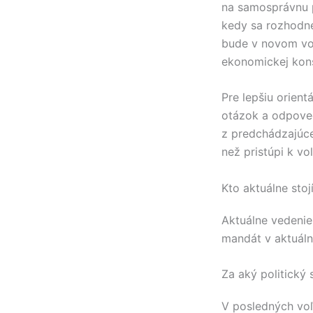
na samosprávnu 
kedy sa rozhodn
bude v novom vo
ekonomickej kons
Pre lepšiu orientá
otázok a odpove
z predchádzajúce
než pristúpi k v
Kto aktuálne sto
Aktuálne vedeni
mandát v aktuál
Za aký politický
V posledných vo