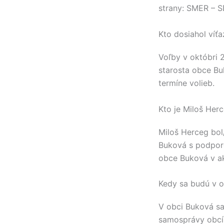
strany:
SMER – S
Kto dosiahol víť
Voľby v októbri 
starosta obce
Bu
termíne volieb.
Kto je Miloš Her
Miloš Herceg
bol
Buková
s podporo
obce
Buková
v a
Kedy sa budú v o
V obci
Buková
sa
samosprávy obcí