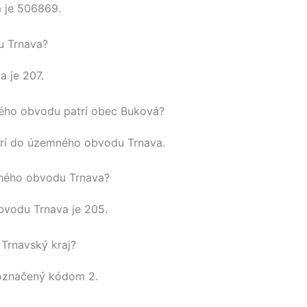
á
je
506869
.
u Trnava?
va
je 207.
ho obvodu patrí obec Buková?
rí do územného obvodu
Trnava
.
ného obvodu Trnava?
obvodu
Trnava
je 205.
Trnavský kraj?
označený kódom 2.