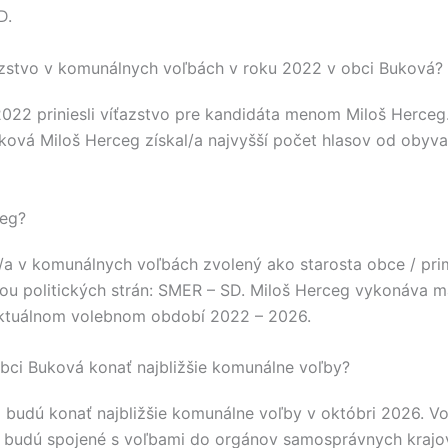
D
.
azstvo v komunálnych voľbách v roku 2022 v obci Buková?
2022 priniesli víťazstvo pre kandidáta menom
Miloš Herceg
ková
Miloš Herceg
získal/a najvyšší počet hlasov od obyv
ceg?
/a v komunálnych voľbách zvolený ako starosta obce / pri
u politických strán:
SMER – SD
.
Miloš Herceg
vykonáva ma
ktuálnom volebnom období 2022 – 2026.
bci Buková konať najbližšie komunálne voľby?
 budú konať najbližšie komunálne voľby v októbri 2026. V
 budú spojené s voľbami do orgánov samosprávnych kraj