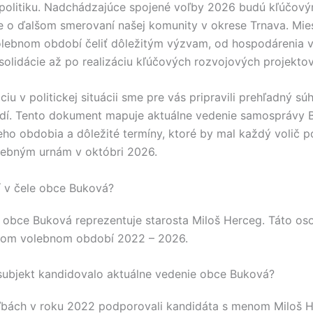
politiku. Nadchádzajúce spojené voľby 2026 budú kľúčo
e o ďalšom smerovaní našej komunity v okrese
Trnava
. Mie
lebnom období čeliť dôležitým výzvam, od hospodárenia v
olidácie až po realizáciu kľúčových rozvojových projektov
ciu v politickej situácii sme pre vás pripravili prehľadný sú
dí. Tento dokument mapuje aktuálne vedenie samosprávy
ho obdobia a dôležité termíny, ktoré by mal každý volič 
olebným urnám v októbri 2026.
jí v čele obce Buková?
e obce
Buková
reprezentuje starosta
Miloš Herceg
. Táto o
nom volebnom období 2022 – 2026.
 subjekt kandidovalo aktuálne vedenie obce Buková?
ľbách v roku 2022 podporovali kandidáta s menom
Miloš 