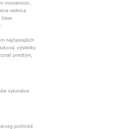
vým momentom,
stna radnica
 čase
.
hrn najčastejších
Buková
, výsledky
poznať predtým,
soba vykonáva
Herceg
politické