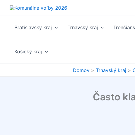
Preskočiť
na
obsah
Bratislavský kraj
Trnavský kraj
Trenčians
Košický kraj
Domov
Trnavský kraj
O
Často kl