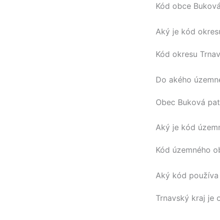
Kód obce
Bukov
Aký je kód okres
Kód okresu
Trna
Do akého územné
Obec
Buková
pat
Aký je kód územ
Kód územného 
Aký kód používa 
Trnavský kraj
je 