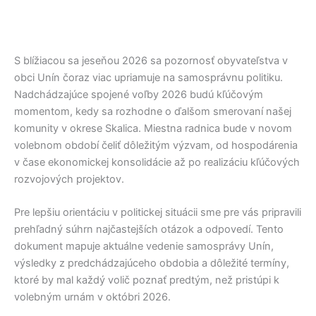
S blížiacou sa jeseňou 2026 sa pozornosť obyvateľstva v
obci
Unín
čoraz viac upriamuje na samosprávnu politiku.
Nadchádzajúce spojené voľby 2026 budú kľúčovým
momentom, kedy sa rozhodne o ďalšom smerovaní našej
komunity v okrese
Skalica
. Miestna radnica bude v novom
volebnom období čeliť dôležitým výzvam, od hospodárenia
v čase ekonomickej konsolidácie až po realizáciu kľúčových
rozvojových projektov.
Pre lepšiu orientáciu v politickej situácii sme pre vás pripravili
prehľadný súhrn najčastejších otázok a odpovedí. Tento
dokument mapuje aktuálne vedenie samosprávy
Unín
,
výsledky z predchádzajúceho obdobia a dôležité termíny,
ktoré by mal každý volič poznať predtým, než pristúpi k
volebným urnám v októbri 2026.