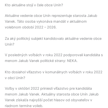
Kto aktuálne stojí v čele obce Unín?
Aktuálne vedenie obce
Unín
reprezentuje starosta
Jakub
Vanek
. Táto osoba vykonáva mandát v aktuálnom
volebnom období 2022 – 2026.
Za aký politický subjekt kandidovalo aktuálne vedenie obce
Unín?
V posledných voľbách v roku 2022 podporovali kandidáta s
menom
Jakub Vanek
politické strany:
NEKA
.
Kto dosiahol víťazstvo v komunálnych voľbách v roku 2022
v obci Unín?
Voľby v októbri 2022 priniesli víťazstvo pre kandidáta
menom
Jakub Vanek
. Aktuálny starosta obce
Unín
Jakub
Vanek
získal/a najvyšší počet hlasov od obyvateľov v
riadnom termíne volieb.