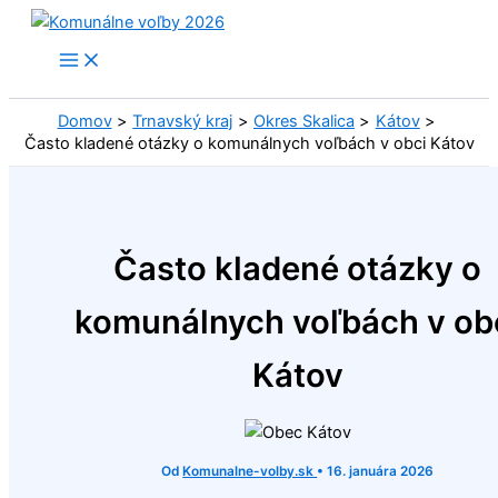
Preskočiť
na
obsah
Domov
Trnavský kraj
Okres Skalica
Kátov
Často kladené otázky o komunálnych voľbách v obci Kátov
Často kladené otázky o
komunálnych voľbách v ob
Kátov
Od
Komunalne-volby.sk
•
16. januára 2026