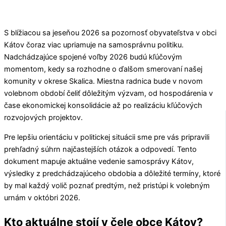
S blížiacou sa jeseňou 2026 sa pozornosť obyvateľstva v obci
Kátov
čoraz viac upriamuje na samosprávnu politiku.
Nadchádzajúce spojené voľby 2026 budú kľúčovým
momentom, kedy sa rozhodne o ďalšom smerovaní našej
komunity v okrese
Skalica
. Miestna radnica bude v novom
volebnom období čeliť dôležitým výzvam, od hospodárenia v
čase ekonomickej konsolidácie až po realizáciu kľúčových
rozvojových projektov.
Pre lepšiu orientáciu v politickej situácii sme pre vás pripravili
prehľadný súhrn najčastejších otázok a odpovedí. Tento
dokument mapuje aktuálne vedenie samosprávy
Kátov
,
výsledky z predchádzajúceho obdobia a dôležité termíny, ktoré
by mal každý volič poznať predtým, než pristúpi k volebným
urnám v októbri 2026.
Kto aktuálne stojí v čele obce Kátov?