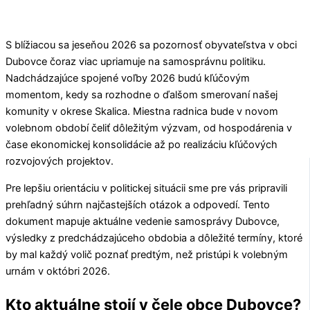
S blížiacou sa jeseňou 2026 sa pozornosť obyvateľstva v obci
Dubovce
čoraz viac upriamuje na samosprávnu politiku.
Nadchádzajúce spojené voľby 2026 budú kľúčovým
momentom, kedy sa rozhodne o ďalšom smerovaní našej
komunity v okrese
Skalica
. Miestna radnica bude v novom
volebnom období čeliť dôležitým výzvam, od hospodárenia v
čase ekonomickej konsolidácie až po realizáciu kľúčových
rozvojových projektov.
Pre lepšiu orientáciu v politickej situácii sme pre vás pripravili
prehľadný súhrn najčastejších otázok a odpovedí. Tento
dokument mapuje aktuálne vedenie samosprávy
Dubovce
,
výsledky z predchádzajúceho obdobia a dôležité termíny, ktoré
by mal každý volič poznať predtým, než pristúpi k volebným
urnám v októbri 2026.
Kto aktuálne stojí v čele obce Dubovce?