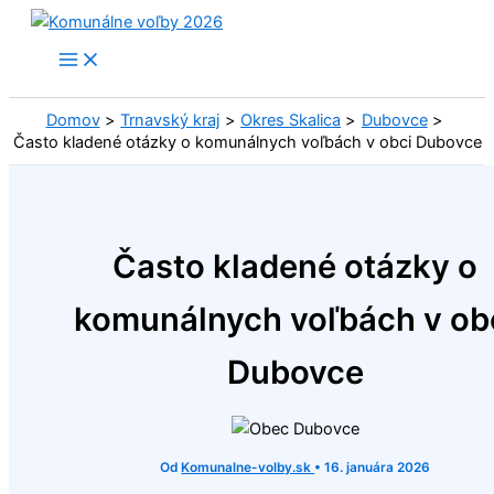
Preskočiť
na
obsah
Domov
Trnavský kraj
Okres Skalica
Dubovce
Často kladené otázky o komunálnych voľbách v obci Dubovce
Často kladené otázky o
komunálnych voľbách v ob
Dubovce
Od
Komunalne-volby.sk
•
16. januára 2026