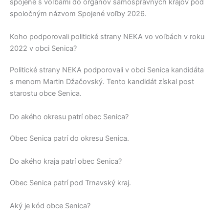
spojené s voľbami do orgánov samosprávnych krajov pod
spoločným názvom Spojené voľby 2026.
Koho podporovali politické strany NEKA vo voľbách v roku
2022 v obci Senica?
Politické strany
NEKA
podporovali v obci
Senica
kandidáta
s menom
Martin Džačovský
. Tento kandidát získal post
starostu obce
Senica
.
Do akého okresu patrí obec Senica?
Obec
Senica
patrí do okresu
Senica
.
Do akého kraja patrí obec Senica?
Obec
Senica
patrí pod
Trnavský kraj
.
Aký je kód obce Senica?