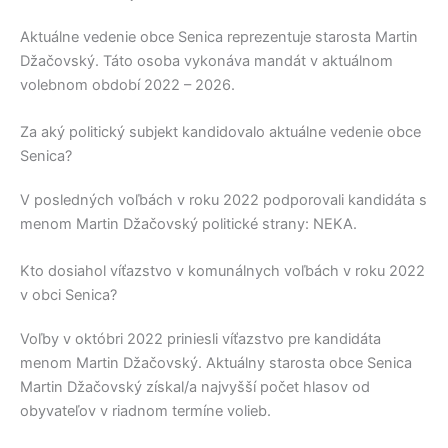
Aktuálne vedenie obce
Senica
reprezentuje starosta
Martin
Džačovský
. Táto osoba vykonáva mandát v aktuálnom
volebnom období 2022 – 2026.
Za aký politický subjekt kandidovalo aktuálne vedenie obce
Senica?
V posledných voľbách v roku 2022 podporovali kandidáta s
menom
Martin Džačovský
politické strany:
NEKA
.
Kto dosiahol víťazstvo v komunálnych voľbách v roku 2022
v obci Senica?
Voľby v októbri 2022 priniesli víťazstvo pre kandidáta
menom
Martin Džačovský
. Aktuálny starosta obce
Senica
Martin Džačovský
získal/a najvyšší počet hlasov od
obyvateľov v riadnom termíne volieb.