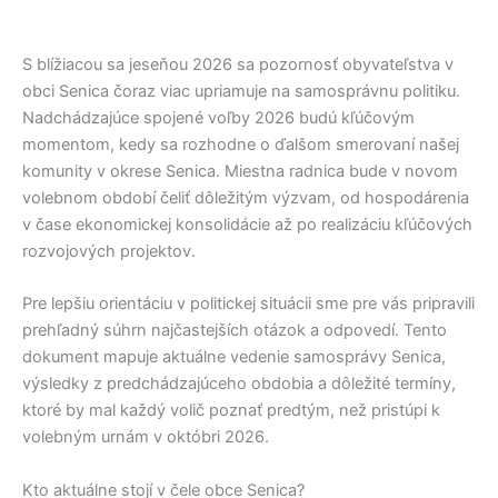
S blížiacou sa jeseňou 2026 sa pozornosť obyvateľstva v
obci
Senica
čoraz viac upriamuje na samosprávnu politiku.
Nadchádzajúce spojené voľby 2026 budú kľúčovým
momentom, kedy sa rozhodne o ďalšom smerovaní našej
komunity v okrese
Senica
. Miestna radnica bude v novom
volebnom období čeliť dôležitým výzvam, od hospodárenia
v čase ekonomickej konsolidácie až po realizáciu kľúčových
rozvojových projektov.
Pre lepšiu orientáciu v politickej situácii sme pre vás pripravili
prehľadný súhrn najčastejších otázok a odpovedí. Tento
dokument mapuje aktuálne vedenie samosprávy
Senica
,
výsledky z predchádzajúceho obdobia a dôležité termíny,
ktoré by mal každý volič poznať predtým, než pristúpi k
volebným urnám v októbri 2026.
Kto aktuálne stojí v čele obce Senica?