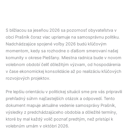
S blížiacou sa jeseňou 2026 sa pozornosť obyvateľstva v
obci
Prašník
čoraz viac upriamuje na samosprávnu politiku.
Nadchádzajúce spojené voľby 2026 budú kľúčovým
momentom, kedy sa rozhodne o ďalšom smerovaní našej
komunity v okrese
Piešťany
. Miestna radnica bude v novom
volebnom období čeliť dôležitým výzvam, od hospodárenia
v čase ekonomickej konsolidácie až po realizáciu kľúčových
rozvojových projektov.
Pre lepšiu orientáciu v politickej situácii sme pre vás pripravili
prehľadný súhrn najčastejších otázok a odpovedí. Tento
dokument mapuje aktuálne vedenie samosprávy
Prašník
,
výsledky z predchádzajúceho obdobia a dôležité termíny,
ktoré by mal každý volič poznať predtým, než pristúpi k
volebným urnám v októbri 2026.