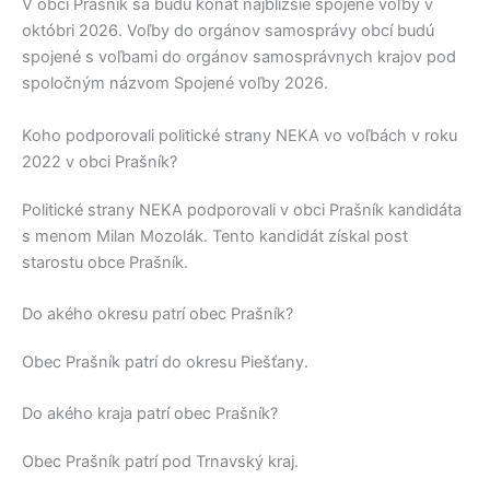
V obci
Prašník
sa budú konať najbližšie spojené voľby v
októbri 2026. Voľby do orgánov samosprávy obcí budú
spojené s voľbami do orgánov samosprávnych krajov pod
spoločným názvom Spojené voľby 2026.
Koho podporovali politické strany NEKA vo voľbách v roku
2022 v obci Prašník?
Politické strany
NEKA
podporovali v obci
Prašník
kandidáta
s menom
Milan Mozolák
. Tento kandidát získal post
starostu obce
Prašník
.
Do akého okresu patrí obec Prašník?
Obec
Prašník
patrí do okresu
Piešťany
.
Do akého kraja patrí obec Prašník?
Obec
Prašník
patrí pod
Trnavský kraj
.