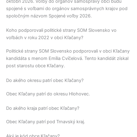
októbri 2026. Voľby do orgánov samosprávy obcí budú
spojené s voľbami do orgánov samosprávnych krajov pod
spoločným názvom Spojené voľby 2026.
Koho podporovali politické strany SOM Slovensko vo
voľbách v roku 2022 v obci Kľačany?
Politické strany
SOM Slovensko
podporovali v obci
Kľačany
kandidáta s menom
Emília Cvíčelová
. Tento kandidát získal
post starostu obce
Kľačany
.
Do akého okresu patrí obec Kľačany?
Obec
Kľačany
patrí do okresu
Hlohovec
.
Do akého kraja patrí obec Kľačany?
Obec
Kľačany
patrí pod
Trnavský kraj
.
Aký je kód obce Kľačany?