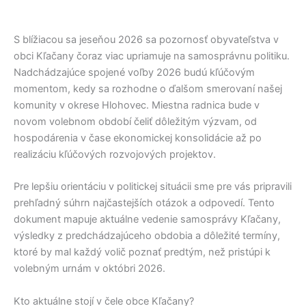
S blížiacou sa jeseňou 2026 sa pozornosť obyvateľstva v
obci
Kľačany
čoraz viac upriamuje na samosprávnu politiku.
Nadchádzajúce spojené voľby 2026 budú kľúčovým
momentom, kedy sa rozhodne o ďalšom smerovaní našej
komunity v okrese
Hlohovec
. Miestna radnica bude v
novom volebnom období čeliť dôležitým výzvam, od
hospodárenia v čase ekonomickej konsolidácie až po
realizáciu kľúčových rozvojových projektov.
Pre lepšiu orientáciu v politickej situácii sme pre vás pripravili
prehľadný súhrn najčastejších otázok a odpovedí. Tento
dokument mapuje aktuálne vedenie samosprávy
Kľačany
,
výsledky z predchádzajúceho obdobia a dôležité termíny,
ktoré by mal každý volič poznať predtým, než pristúpi k
volebným urnám v októbri 2026.
Kto aktuálne stojí v čele obce Kľačany?