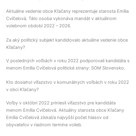
Aktuálne vedenie obce
Kľačany
reprezentuje starosta
Emília
Cvíčelová
. Táto osoba vykonáva mandát v aktuálnom
volebnom období 2022 – 2026.
Za aký politický subjekt kandidovalo aktuálne vedenie obce
Kľačany?
V posledných voľbách v roku 2022 podporovali kandidáta s
menom
Emília Cvíčelová
politické strany:
SOM Slovensko
.
Kto dosiahol víťazstvo v komunálnych voľbách v roku 2022
v obci Kľačany?
Voľby v októbri 2022 priniesli víťazstvo pre kandidáta
menom
Emília Cvíčelová
. Aktuálny starosta obce
Kľačany
Emília Cvíčelová
získal/a najvyšší počet hlasov od
obyvateľov v riadnom termíne volieb.