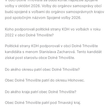
V obci
Dolné Trhovište
sa budú konať najbližšie spojené
voľby v októbri 2026. Voľby do orgánov samosprávy obcí
budú spojené s voľbami do orgánov samosprávnych krajov
pod spoločným názvom Spojené voľby 2026.
Koho podporovali politické strany KDH vo voľbách v roku
2022 v obci Dolné Trhovište?
Politické strany
KDH
podporovali v obci
Dolné Trhovište
kandidáta s menom
Stanislava Zacharová
. Tento kandidát
získal post starostu obce
Dolné Trhovište
.
Do akého okresu patrí obec Dolné Trhovište?
Obec
Dolné Trhovište
patrí do okresu
Hlohovec
.
Do akého kraja patrí obec Dolné Trhovište?
Obec
Dolné Trhovište
patrí pod
Trnavský kraj
.