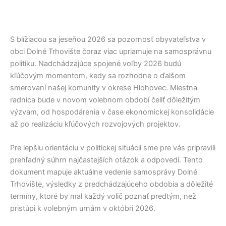
S blížiacou sa jeseňou 2026 sa pozornosť obyvateľstva v
obci
Dolné Trhovište
čoraz viac upriamuje na samosprávnu
politiku. Nadchádzajúce spojené voľby 2026 budú
kľúčovým momentom, kedy sa rozhodne o ďalšom
smerovaní našej komunity v okrese
Hlohovec
. Miestna
radnica bude v novom volebnom období čeliť dôležitým
výzvam, od hospodárenia v čase ekonomickej konsolidácie
až po realizáciu kľúčových rozvojových projektov.
Pre lepšiu orientáciu v politickej situácii sme pre vás pripravili
prehľadný súhrn najčastejších otázok a odpovedí. Tento
dokument mapuje aktuálne vedenie samosprávy
Dolné
Trhovište
, výsledky z predchádzajúceho obdobia a dôležité
termíny, ktoré by mal každý volič poznať predtým, než
pristúpi k volebným urnám v októbri 2026.