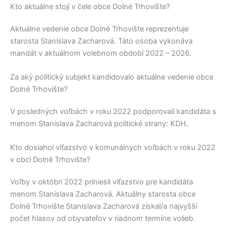
Kto aktuálne stojí v čele obce Dolné Trhovište?
Aktuálne vedenie obce
Dolné Trhovište
reprezentuje
starosta
Stanislava Zacharová
. Táto osoba vykonáva
mandát v aktuálnom volebnom období 2022 – 2026.
Za aký politický subjekt kandidovalo aktuálne vedenie obce
Dolné Trhovište?
V posledných voľbách v roku 2022 podporovali kandidáta s
menom
Stanislava Zacharová
politické strany:
KDH
.
Kto dosiahol víťazstvo v komunálnych voľbách v roku 2022
v obci Dolné Trhovište?
Voľby v októbri 2022 priniesli víťazstvo pre kandidáta
menom
Stanislava Zacharová
. Aktuálny starosta obce
Dolné Trhovište
Stanislava Zacharová
získal/a najvyšší
počet hlasov od obyvateľov v riadnom termíne volieb.