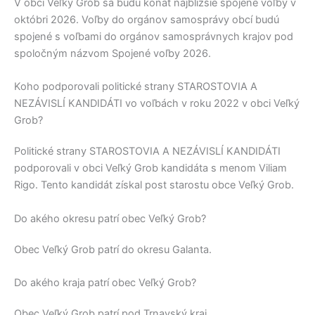
V obci
Veľký Grob
sa budú konať najbližšie spojené voľby v
októbri 2026. Voľby do orgánov samosprávy obcí budú
spojené s voľbami do orgánov samosprávnych krajov pod
spoločným názvom Spojené voľby 2026.
Koho podporovali politické strany STAROSTOVIA A
NEZÁVISLÍ KANDIDÁTI vo voľbách v roku 2022 v obci Veľký
Grob?
Politické strany
STAROSTOVIA A NEZÁVISLÍ KANDIDÁTI
podporovali v obci
Veľký Grob
kandidáta s menom
Viliam
Rigo
. Tento kandidát získal post starostu obce
Veľký Grob
.
Do akého okresu patrí obec Veľký Grob?
Obec
Veľký Grob
patrí do okresu
Galanta
.
Do akého kraja patrí obec Veľký Grob?
Obec
Veľký Grob
patrí pod
Trnavský kraj
.