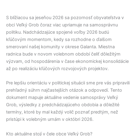
S blížiacou sa jeseňou 2026 sa pozornosť obyvateľstva v
obci
Veľký Grob
čoraz viac upriamuje na samosprávnu
politiku. Nadchádzajúce spojené voľby 2026 budú
kľúčovým momentom, kedy sa rozhodne o ďalšom
smerovaní našej komunity v okrese
Galanta
. Miestna
radnica bude v novom volebnom období čeliť dôležitým
výzvam, od hospodárenia v čase ekonomickej konsolidácie
až po realizáciu kľúčových rozvojových projektov.
Pre lepšiu orientáciu v politickej situácii sme pre vás pripravili
prehľadný súhrn najčastejších otázok a odpovedí. Tento
dokument mapuje aktuálne vedenie samosprávy
Veľký
Grob
, výsledky z predchádzajúceho obdobia a dôležité
termíny, ktoré by mal každý volič poznať predtým, než
pristúpi k volebným urnám v októbri 2026.
Kto aktuálne stojí v čele obce Veľký Grob?