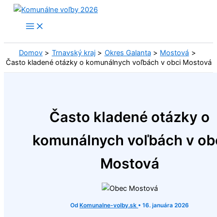
Preskočiť
na
obsah
Domov
Trnavský kraj
Okres Galanta
Mostová
Často kladené otázky o komunálnych voľbách v obci Mostová
Často kladené otázky o
komunálnych voľbách v ob
Mostová
Od
Komunalne-volby.sk
•
16. januára 2026