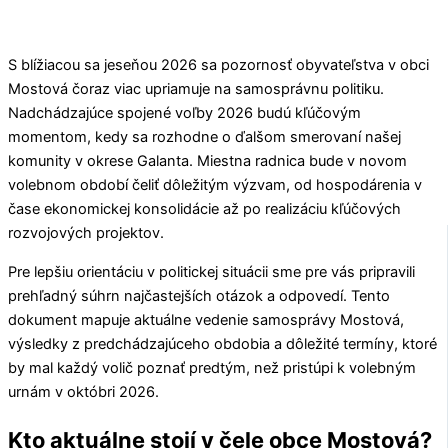
S blížiacou sa jeseňou 2026 sa pozornosť obyvateľstva v obci
Mostová
čoraz viac upriamuje na samosprávnu politiku.
Nadchádzajúce spojené voľby 2026 budú kľúčovým
momentom, kedy sa rozhodne o ďalšom smerovaní našej
komunity v okrese
Galanta
. Miestna radnica bude v novom
volebnom období čeliť dôležitým výzvam, od hospodárenia v
čase ekonomickej konsolidácie až po realizáciu kľúčových
rozvojových projektov.
Pre lepšiu orientáciu v politickej situácii sme pre vás pripravili
prehľadný súhrn najčastejších otázok a odpovedí. Tento
dokument mapuje aktuálne vedenie samosprávy
Mostová
,
výsledky z predchádzajúceho obdobia a dôležité termíny, ktoré
by mal každý volič poznať predtým, než pristúpi k volebným
urnám v októbri 2026.
Kto aktuálne stojí v čele obce Mostová?