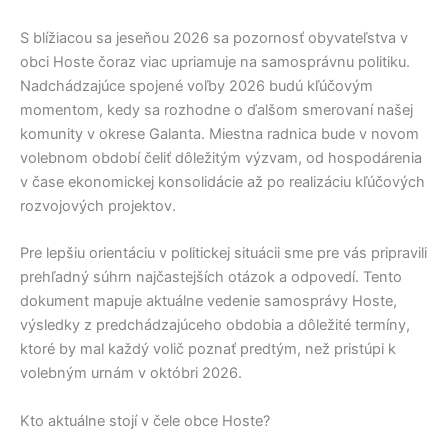
S blížiacou sa jeseňou 2026 sa pozornosť obyvateľstva v
obci
Hoste
čoraz viac upriamuje na samosprávnu politiku.
Nadchádzajúce spojené voľby 2026 budú kľúčovým
momentom, kedy sa rozhodne o ďalšom smerovaní našej
komunity v okrese
Galanta
. Miestna radnica bude v novom
volebnom období čeliť dôležitým výzvam, od hospodárenia
v čase ekonomickej konsolidácie až po realizáciu kľúčových
rozvojových projektov.
Pre lepšiu orientáciu v politickej situácii sme pre vás pripravili
prehľadný súhrn najčastejších otázok a odpovedí. Tento
dokument mapuje aktuálne vedenie samosprávy
Hoste
,
výsledky z predchádzajúceho obdobia a dôležité termíny,
ktoré by mal každý volič poznať predtým, než pristúpi k
volebným urnám v októbri 2026.
Kto aktuálne stojí v čele obce Hoste?