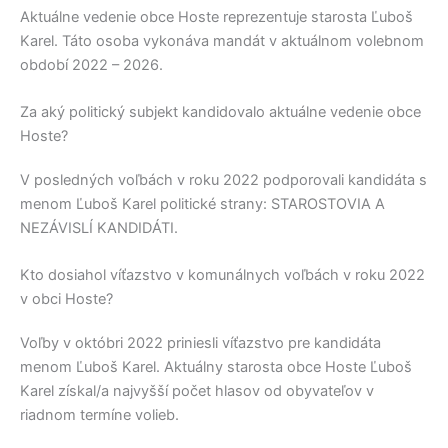
Aktuálne vedenie obce
Hoste
reprezentuje starosta
Ľuboš
Karel
. Táto osoba vykonáva mandát v aktuálnom volebnom
období 2022 – 2026.
Za aký politický subjekt kandidovalo aktuálne vedenie obce
Hoste?
V posledných voľbách v roku 2022 podporovali kandidáta s
menom
Ľuboš Karel
politické strany:
STAROSTOVIA A
NEZÁVISLÍ KANDIDÁTI
.
Kto dosiahol víťazstvo v komunálnych voľbách v roku 2022
v obci Hoste?
Voľby v októbri 2022 priniesli víťazstvo pre kandidáta
menom
Ľuboš Karel
. Aktuálny starosta obce
Hoste
Ľuboš
Karel
získal/a najvyšší počet hlasov od obyvateľov v
riadnom termíne volieb.