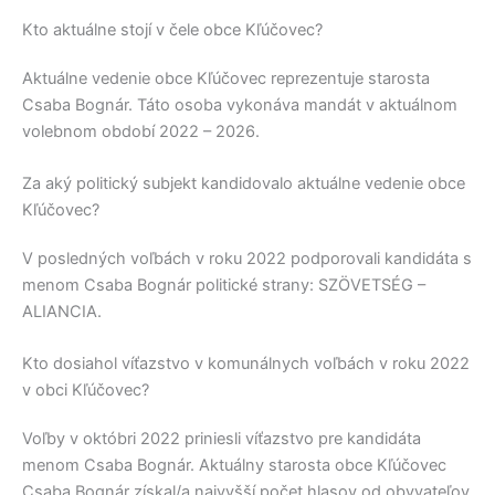
Kto aktuálne stojí v čele obce Kľúčovec?
Aktuálne vedenie obce
Kľúčovec
reprezentuje starosta
Csaba Bognár
. Táto osoba vykonáva mandát v aktuálnom
volebnom období 2022 – 2026.
Za aký politický subjekt kandidovalo aktuálne vedenie obce
Kľúčovec?
V posledných voľbách v roku 2022 podporovali kandidáta s
menom
Csaba Bognár
politické strany:
SZÖVETSÉG –
ALIANCIA
.
Kto dosiahol víťazstvo v komunálnych voľbách v roku 2022
v obci Kľúčovec?
Voľby v októbri 2022 priniesli víťazstvo pre kandidáta
menom
Csaba Bognár
. Aktuálny starosta obce
Kľúčovec
Csaba Bognár
získal/a najvyšší počet hlasov od obyvateľov