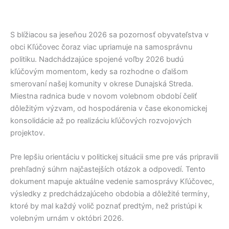
S blížiacou sa jeseňou 2026 sa pozornosť obyvateľstva v
obci
Kľúčovec
čoraz viac upriamuje na samosprávnu
politiku. Nadchádzajúce spojené voľby 2026 budú
kľúčovým momentom, kedy sa rozhodne o ďalšom
smerovaní našej komunity v okrese
Dunajská Streda
.
Miestna radnica bude v novom volebnom období čeliť
dôležitým výzvam, od hospodárenia v čase ekonomickej
konsolidácie až po realizáciu kľúčových rozvojových
projektov.
Pre lepšiu orientáciu v politickej situácii sme pre vás pripravili
prehľadný súhrn najčastejších otázok a odpovedí. Tento
dokument mapuje aktuálne vedenie samosprávy
Kľúčovec
,
výsledky z predchádzajúceho obdobia a dôležité termíny,
ktoré by mal každý volič poznať predtým, než pristúpi k
volebným urnám v októbri 2026.