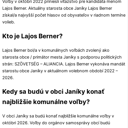
Voľby v októbri 2022 priniesli víťazstvo pre kandidáta menom
Lajos Berner
. Aktuálny starosta obce
Janíky
Lajos Berner
získal/a najvyšší počet hlasov od obyvateľov v riadnom termíne
volieb.
Kto je Lajos Berner?
Lajos Berner
bol/a v komunálnych voľbách zvolený ako
starosta obce / primátor mesta
Janíky
s podporou politických
strán:
SZÖVETSÉG – ALIANCIA
.
Lajos Berner
vykonáva mandát
starostu obce
Janíky
v aktuálnom volebnom období 2022 –
2026.
Kedy sa budú v obci Janíky konať
najbližšie komunálne voľby?
V obci
Janíky
sa budú konať najbližšie komunálne voľby v
októbri 2026. Voľby do orgánov samosprávy obcí budú