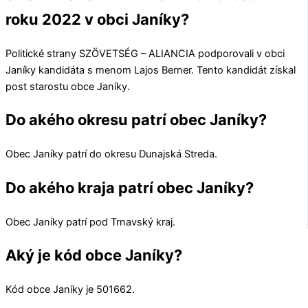
roku 2022 v obci Janíky?
Politické strany
SZÖVETSÉG – ALIANCIA
podporovali v obci
Janíky
kandidáta s menom
Lajos Berner
. Tento kandidát získal
post starostu obce
Janíky
.
Do akého okresu patrí obec Janíky?
Obec
Janíky
patrí do okresu
Dunajská Streda
.
Do akého kraja patrí obec Janíky?
Obec
Janíky
patrí pod
Trnavský kraj
.
Aký je kód obce Janíky?
Kód obce
Janíky
je
501662
.