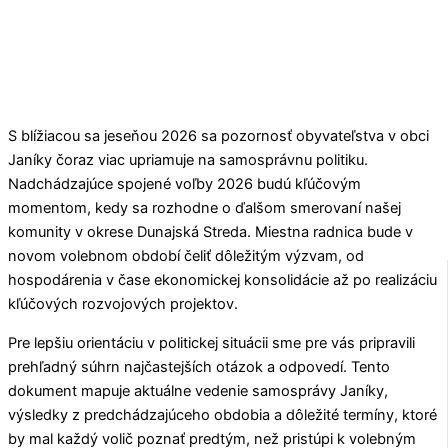
S blížiacou sa jeseňou 2026 sa pozornosť obyvateľstva v obci
Janíky
čoraz viac upriamuje na samosprávnu politiku.
Nadchádzajúce spojené voľby 2026 budú kľúčovým
momentom, kedy sa rozhodne o ďalšom smerovaní našej
komunity v okrese
Dunajská Streda
. Miestna radnica bude v
novom volebnom období čeliť dôležitým výzvam, od
hospodárenia v čase ekonomickej konsolidácie až po realizáciu
kľúčových rozvojových projektov.
Pre lepšiu orientáciu v politickej situácii sme pre vás pripravili
prehľadný súhrn najčastejších otázok a odpovedí. Tento
dokument mapuje aktuálne vedenie samosprávy
Janíky
,
výsledky z predchádzajúceho obdobia a dôležité termíny, ktoré
by mal každý volič poznať predtým, než pristúpi k volebným