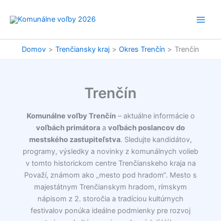
Preskočiť
na
obsah
Domov
Trenčiansky kraj
Okres Trenčín
Trenčín
Trenčín
Komunálne voľby Trenčín
– aktuálne informácie o
voľbách primátora
a
voľbách poslancov do
mestského zastupiteľstva
. Sledujte kandidátov,
programy, výsledky a novinky z komunálnych volieb
v tomto historickom centre Trenčianskeho kraja na
Považí, známom ako „mesto pod hradom“. Mesto s
majestátnym Trenčianskym hradom, rímskym
nápisom z 2. storočia a tradíciou kultúrnych
festivalov ponúka ideálne podmienky pre rozvoj