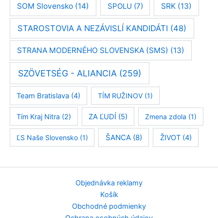
SOM Slovensko
(14)
SPOLU
(7)
SRK
(13)
STAROSTOVIA A NEZÁVISLÍ KANDIDÁTI
(48)
STRANA MODERNÉHO SLOVENSKA (SMS)
(13)
SZÖVETSÉG - ALIANCIA
(259)
Team Bratislava
(4)
TÍM RUŽINOV
(1)
Tím Kraj Nitra
(2)
ZA ĽUDÍ
(5)
Zmena zdola
(1)
ŠANCA
(8)
ĽS Naše Slovensko
(1)
ŽIVOT
(4)
Objednávka reklamy
Košík
Obchodné podmienky
Ochrana osobných údajov