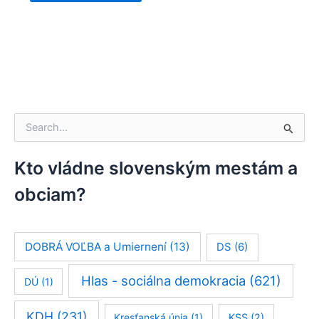
V
y
h
ľ
Kto vládne slovenským mestám a
a
obciam?
d
a
ť
:
DOBRÁ VOĽBA a Umiernení
(13)
DS
(6)
Hlas - sociálna demokracia
(621)
DÚ
(1)
KDH
(231)
Kresťanská únia
(1)
KSS
(2)