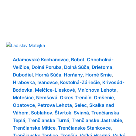
Adamovské Kochanovce
Bobot
Chocholná-
,
,
Velčice
Dolná Poruba
Dolná Súča
Drietoma
,
,
,
,
Dubodiel
Horná Súča
Horňany
Horné Srnie
,
,
,
,
Hrabovka
Ivanovce
Kostolná-Záriečie
Krivosúd-
,
,
,
Bodovka
Melčice-Lieskové
Mníchova Lehota
,
,
,
Motešice
Nemšová
Okres Trenčín
Omšenie
,
,
,
,
Opatovce
Petrova Lehota
Selec
Skalka nad
,
,
,
Váhom
Soblahov
Štvrtok
Svinná
Trenčianska
,
,
,
,
Teplá
Trenčianska Turná
Trenčianske Jastrabie
,
,
,
Trenčianske Mitice
Trenčianske Stankovce
,
,
Trenčianske Teplice
Trenčín
Veľká Hradná
Veľké
,
,
,