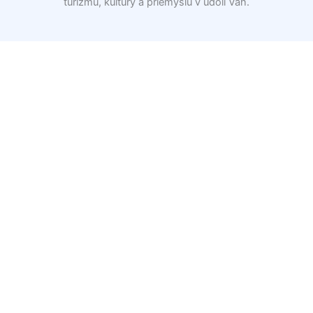
turizmu, kultúry a priemyslu v údolí Váh.