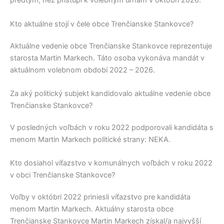
predtým, než pristúpi k volebným urnám v októbri 2026.
Kto aktuálne stojí v čele obce Trenčianske Stankovce?
Aktuálne vedenie obce
Trenčianske Stankovce
reprezentuje
starosta
Martin Markech
. Táto osoba vykonáva mandát v
aktuálnom volebnom období 2022 – 2026.
Za aký politický subjekt kandidovalo aktuálne vedenie obce
Trenčianske Stankovce?
V posledných voľbách v roku 2022 podporovali kandidáta s
menom
Martin Markech
politické strany:
NEKA
.
Kto dosiahol víťazstvo v komunálnych voľbách v roku 2022
v obci Trenčianske Stankovce?
Voľby v októbri 2022 priniesli víťazstvo pre kandidáta
menom
Martin Markech
. Aktuálny starosta obce
Trenčianske Stankovce
Martin Markech
získal/a najvyšší