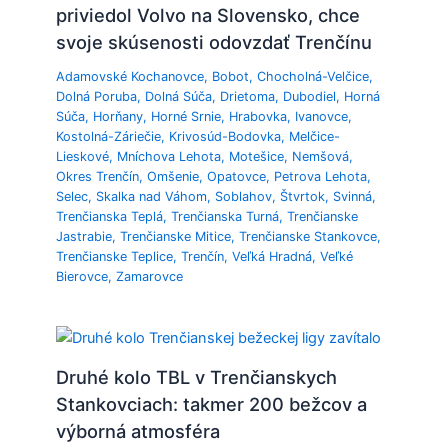
priviedol Volvo na Slovensko, chce
svoje skúsenosti odovzdať Trenčínu
Adamovské Kochanovce
,
Bobot
,
Chocholná-Velčice
,
Dolná Poruba
,
Dolná Súča
,
Drietoma
,
Dubodiel
,
Horná
Súča
,
Horňany
,
Horné Srnie
,
Hrabovka
,
Ivanovce
,
Kostolná-Záriečie
,
Krivosúd-Bodovka
,
Melčice-
Lieskové
,
Mníchova Lehota
,
Motešice
,
Nemšová
,
Okres Trenčín
,
Omšenie
,
Opatovce
,
Petrova Lehota
,
Selec
,
Skalka nad Váhom
,
Soblahov
,
Štvrtok
,
Svinná
,
Trenčianska Teplá
,
Trenčianska Turná
,
Trenčianske
Jastrabie
,
Trenčianske Mitice
,
Trenčianske Stankovce
,
Trenčianske Teplice
,
Trenčín
,
Veľká Hradná
,
Veľké
Bierovce
,
Zamarovce
Druhé kolo TBL v Trenčianskych
Stankovciach: takmer 200 bežcov a
výborná atmosféra