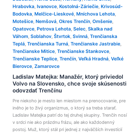
Hrabovka
Ivanovce
Kostolná-Záriečie
Krivosúd-
,
,
,
Bodovka
Melčice-Lieskové
Mníchova Lehota
,
,
,
Motešice
Nemšová
Okres Trenčín
Omšenie
,
,
,
,
Opatovce
Petrova Lehota
Selec
Skalka nad
,
,
,
Váhom
Soblahov
Štvrtok
Svinná
Trenčianska
,
,
,
,
Teplá
Trenčianska Turná
Trenčianske Jastrabie
,
,
,
Trenčianske Mitice
Trenčianske Stankovce
,
,
Trenčianske Teplice
Trenčín
Veľká Hradná
Veľké
,
,
,
Bierovce
Zamarovce
,
Ladislav Matejka: Manažér, ktorý priviedol
Volvo na Slovensko, chce svoje skúsenosti
odovzdať Trenčínu
Pre niekoho je mesto len miestom na prenocovanie, pre
iného je to živý organizmus, o ktorý sa treba starať.
Ladislav Matejka patrí do tej druhej skupiny. Trenčín nosí
v srdci nie ako prázdnu frázu, ale ako každodenný
postoj. Muž, ktorý stál pri jednej z najväčších investícií