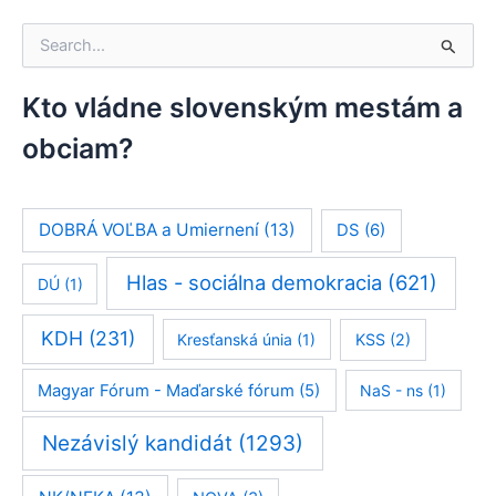
V
y
h
ľ
Kto vládne slovenským mestám a
a
obciam?
d
a
ť
:
DOBRÁ VOĽBA a Umiernení
(13)
DS
(6)
Hlas - sociálna demokracia
(621)
DÚ
(1)
KDH
(231)
Kresťanská únia
(1)
KSS
(2)
Magyar Fórum - Maďarské fórum
(5)
NaS - ns
(1)
Nezávislý kandidát
(1293)