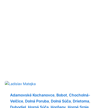
Adamovské Kochanovce
Bobot
Chocholná-
,
,
Velčice
Dolná Poruba
Dolná Súča
Drietoma
,
,
,
,
Dubodiel
Horná Súča
Horňany
Horné Srnie
,
,
,
,