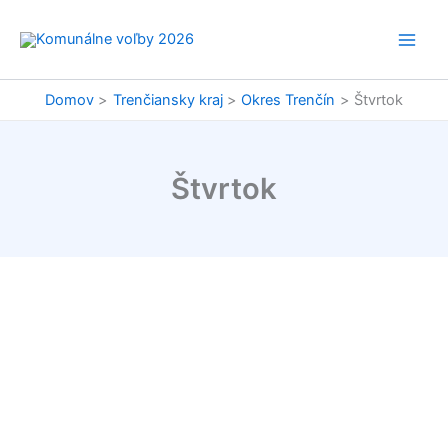
Preskočiť
na
obsah
Domov
Trenčiansky kraj
Okres Trenčín
Štvrtok
Štvrtok