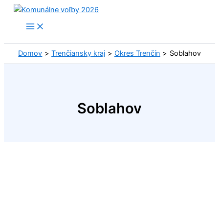
Preskočiť
na
obsah
Domov
Trenčiansky kraj
Okres Trenčín
Soblahov
Soblahov