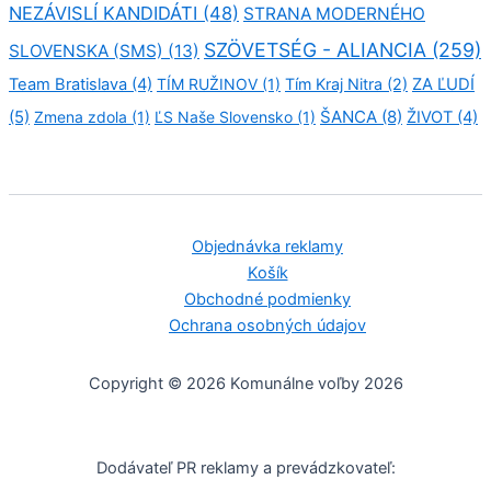
NEZÁVISLÍ KANDIDÁTI
(48)
STRANA MODERNÉHO
SZÖVETSÉG - ALIANCIA
(259)
SLOVENSKA (SMS)
(13)
Team Bratislava
(4)
TÍM RUŽINOV
(1)
Tím Kraj Nitra
(2)
ZA ĽUDÍ
ŠANCA
(8)
(5)
Zmena zdola
(1)
ĽS Naše Slovensko
(1)
ŽIVOT
(4)
Objednávka reklamy
Košík
Obchodné podmienky
Ochrana osobných údajov
Copyright © 2026 Komunálne voľby 2026
Dodávateľ PR reklamy a prevádzkovateľ: