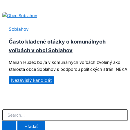
Soblahov
Často kladené otázky o komunálnych
voľbách v obci Soblahov
Marian Hudec bol/a v komunálnych voľbách zvolený ako
starosta obce Soblahov s podporou politických strán: NEKA
Nezávislý kandidát
V
y
h
ľ