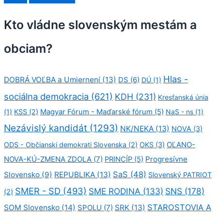
a
d
Kto vládne slovenským mestám a
a
ť
obciam?
:
Hlas -
DOBRÁ VOĽBA a Umiernení
(13)
DS
(6)
DÚ
(1)
sociálna demokracia
(621)
KDH
(231)
Kresťanská únia
(1)
KSS
(2)
Magyar Fórum - Maďarské fórum
(5)
NaS - ns
(1)
Nezávislý kandidát
(1293)
NK/NEKA
(13)
NOVA
(3)
OĽANO-
ODS - Občianski demokrati Slovenska
(2)
OKS
(3)
NOVA-KÚ-ZMENA ZDOLA
(7)
Progresívne
PRINCÍP
(5)
SaS
(48)
Slovensko
(9)
REPUBLIKA
(13)
Slovenský PATRIOT
SMER - SD
(493)
SME RODINA
(133)
SNS
(178)
(2)
STAROSTOVIA A
SOM Slovensko
(14)
SPOLU
(7)
SRK
(13)