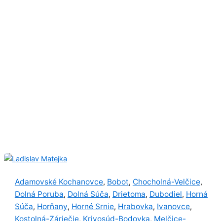
Adamovské Kochanovce
Bobot
Chocholná-Velčice
,
,
,
Dolná Poruba
Dolná Súča
Drietoma
Dubodiel
Horná
,
,
,
,
Súča
Horňany
Horné Srnie
Hrabovka
Ivanovce
,
,
,
,
,
Kostolná-Záriečie
Krivosúd-Bodovka
Melčice-
,
,