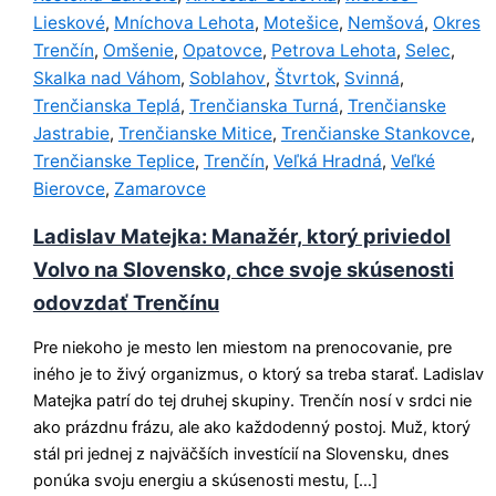
Lieskové
Mníchova Lehota
Motešice
Nemšová
Okres
,
,
,
,
Trenčín
Omšenie
Opatovce
Petrova Lehota
Selec
,
,
,
,
,
Skalka nad Váhom
Soblahov
Štvrtok
Svinná
,
,
,
,
Trenčianska Teplá
Trenčianska Turná
Trenčianske
,
,
Jastrabie
Trenčianske Mitice
Trenčianske Stankovce
,
,
,
Trenčianske Teplice
Trenčín
Veľká Hradná
Veľké
,
,
,
Bierovce
Zamarovce
,
Ladislav Matejka: Manažér, ktorý priviedol
Volvo na Slovensko, chce svoje skúsenosti
odovzdať Trenčínu
Pre niekoho je mesto len miestom na prenocovanie, pre
iného je to živý organizmus, o ktorý sa treba starať. Ladislav
Matejka patrí do tej druhej skupiny. Trenčín nosí v srdci nie
ako prázdnu frázu, ale ako každodenný postoj. Muž, ktorý
stál pri jednej z najväčších investícií na Slovensku, dnes
ponúka svoju energiu a skúsenosti mestu, […]