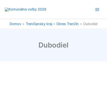
Preskočiť
na
obsah
Domov
Trenčiansky kraj
Okres Trenčín
Dubodiel
Dubodiel