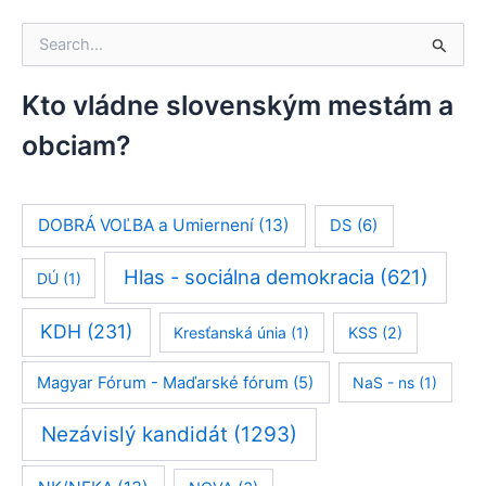
V
y
h
ľ
Kto vládne slovenským mestám a
a
obciam?
d
a
ť
:
DOBRÁ VOĽBA a Umiernení
(13)
DS
(6)
Hlas - sociálna demokracia
(621)
DÚ
(1)
KDH
(231)
Kresťanská únia
(1)
KSS
(2)
Magyar Fórum - Maďarské fórum
(5)
NaS - ns
(1)
Nezávislý kandidát
(1293)