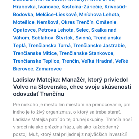
Hrabovka
Ivanovce
Kostolná-Záriečie
Krivosúd-
,
,
,
Bodovka
Melčice-Lieskové
Mníchova Lehota
,
,
,
Motešice
Nemšová
Okres Trenčín
Omšenie
,
,
,
,
Opatovce
Petrova Lehota
Selec
Skalka nad
,
,
,
Váhom
Soblahov
Štvrtok
Svinná
Trenčianska
,
,
,
,
Teplá
Trenčianska Turná
Trenčianske Jastrabie
,
,
,
Trenčianske Mitice
Trenčianske Stankovce
,
,
Trenčianske Teplice
Trenčín
Veľká Hradná
Veľké
,
,
,
Bierovce
Zamarovce
,
Ladislav Matejka: Manažér, ktorý priviedol
Volvo na Slovensko, chce svoje skúsenosti
odovzdať Trenčínu
Pre niekoho je mesto len miestom na prenocovanie, pre
iného je to živý organizmus, o ktorý sa treba starať.
Ladislav Matejka patrí do tej druhej skupiny. Trenčín nosí
v srdci nie ako prázdnu frázu, ale ako každodenný
postoj. Muž, ktorý stál pri jednej z najväčších investícií