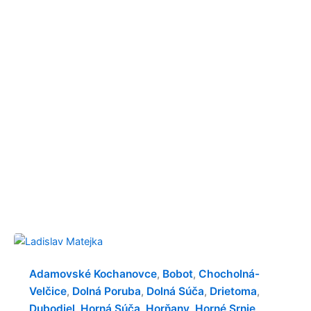
Adamovské Kochanovce
Bobot
Chocholná-
,
,
Velčice
Dolná Poruba
Dolná Súča
Drietoma
,
,
,
,
Dubodiel
Horná Súča
Horňany
Horné Srnie
,
,
,
,