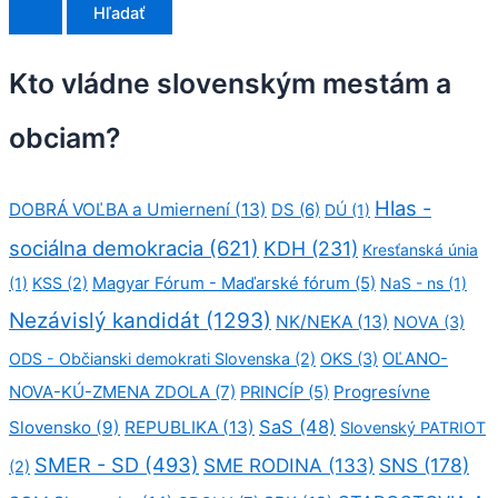
h
ľ
a
d
Kto vládne slovenským mestám a
a
ť
obciam?
:
Hlas -
DOBRÁ VOĽBA a Umiernení
(13)
DS
(6)
DÚ
(1)
sociálna demokracia
(621)
KDH
(231)
Kresťanská únia
(1)
KSS
(2)
Magyar Fórum - Maďarské fórum
(5)
NaS - ns
(1)
Nezávislý kandidát
(1293)
NK/NEKA
(13)
NOVA
(3)
OĽANO-
ODS - Občianski demokrati Slovenska
(2)
OKS
(3)
NOVA-KÚ-ZMENA ZDOLA
(7)
Progresívne
PRINCÍP
(5)
SaS
(48)
Slovensko
(9)
REPUBLIKA
(13)
Slovenský PATRIOT
SMER - SD
(493)
SME RODINA
(133)
SNS
(178)
(2)