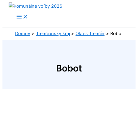
Preskočiť
na
obsah
Domov
Trenčiansky kraj
Okres Trenčín
Bobot
Bobot