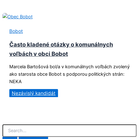
Bobot
Často kladené otázky o komunálnych
voľbách v obci Bobot
Marcela Bartošová bol/a v komunálnych voľbách zvolený
ako starosta obce Bobot s podporou politických strán:
NEKA
Nezávislý kandidát
V
y