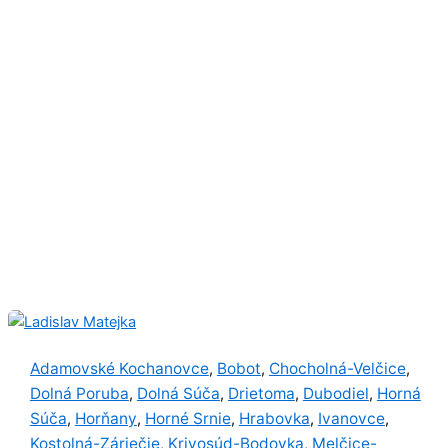
Adamovské Kochanovce
Bobot
Chocholná-Velčice
,
,
,
Dolná Poruba
Dolná Súča
Drietoma
Dubodiel
Horná
,
,
,
,
Súča
Horňany
Horné Srnie
Hrabovka
Ivanovce
,
,
,
,
,
Kostolná-Záriečie
Krivosúd-Bodovka
Melčice-
,
,