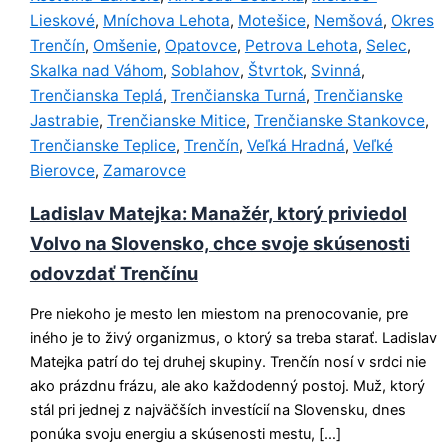
Lieskové
Mníchova Lehota
Motešice
Nemšová
Okres
,
,
,
,
Trenčín
Omšenie
Opatovce
Petrova Lehota
Selec
,
,
,
,
,
Skalka nad Váhom
Soblahov
Štvrtok
Svinná
,
,
,
,
Trenčianska Teplá
Trenčianska Turná
Trenčianske
,
,
Jastrabie
Trenčianske Mitice
Trenčianske Stankovce
,
,
,
Trenčianske Teplice
Trenčín
Veľká Hradná
Veľké
,
,
,
Bierovce
Zamarovce
,
Ladislav Matejka: Manažér, ktorý priviedol
Volvo na Slovensko, chce svoje skúsenosti
odovzdať Trenčínu
Pre niekoho je mesto len miestom na prenocovanie, pre
iného je to živý organizmus, o ktorý sa treba starať. Ladislav
Matejka patrí do tej druhej skupiny. Trenčín nosí v srdci nie
ako prázdnu frázu, ale ako každodenný postoj. Muž, ktorý
stál pri jednej z najväčších investícií na Slovensku, dnes
ponúka svoju energiu a skúsenosti mestu, […]