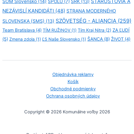
STAROSTOVIA A
SOM Slovensko
(14)
SPOLU
(7)
SRK
(13)
NEZÁVISLÍ KANDIDÁTI
(48)
STRANA MODERNÉHO
SZÖVETSÉG - ALIANCIA
(259)
SLOVENSKA (SMS)
(13)
Team Bratislava
(4)
TÍM RUŽINOV
(1)
Tím Kraj Nitra
(2)
ZA ĽUDÍ
ŠANCA
(8)
(5)
Zmena zdola
(1)
ĽS Naše Slovensko
(1)
ŽIVOT
(4)
Objednávka reklamy
Košík
Obchodné podmienky
Ochrana osobných údajov
Copyright © 2026 Komunálne voľby 2026