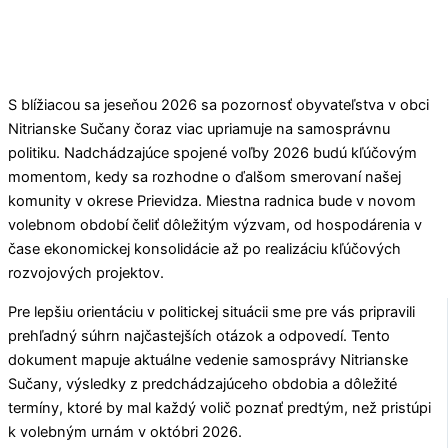
S blížiacou sa jeseňou 2026 sa pozornosť obyvateľstva v obci
Nitrianske Sučany
čoraz viac upriamuje na samosprávnu
politiku. Nadchádzajúce spojené voľby 2026 budú kľúčovým
momentom, kedy sa rozhodne o ďalšom smerovaní našej
komunity v okrese
Prievidza
. Miestna radnica bude v novom
volebnom období čeliť dôležitým výzvam, od hospodárenia v
čase ekonomickej konsolidácie až po realizáciu kľúčových
rozvojových projektov.
Pre lepšiu orientáciu v politickej situácii sme pre vás pripravili
prehľadný súhrn najčastejších otázok a odpovedí. Tento
dokument mapuje aktuálne vedenie samosprávy
Nitrianske
Sučany
, výsledky z predchádzajúceho obdobia a dôležité
termíny, ktoré by mal každý volič poznať predtým, než pristúpi
k volebným urnám v októbri 2026.