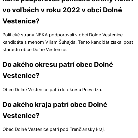
vo voľbách v roku 2022 v obci Dolné
Vestenice?
Politické strany
NEKA
podporovali v obci
Dolné Vestenice
kandidáta s menom
Viliam Šuhajda
. Tento kandidát získal post
starostu obce
Dolné Vestenice
.
Do akého okresu patrí obec Dolné
Vestenice?
Obec
Dolné Vestenice
patrí do okresu
Prievidza
.
Do akého kraja patrí obec Dolné
Vestenice?
Obec
Dolné Vestenice
patrí pod
Trenčiansky kraj
.