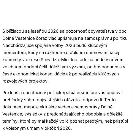
S blížiacou sa jeseňou 2026 sa pozornosť obyvateľstva v obci
Dolné Vestenice
čoraz viac upriamuje na samosprávnu politiku.
Nadchádzajúce spojené voľby 2026 budú kľúčovým
momentom, kedy sa rozhodne o ďalšom smerovaní našej
komunity v okrese
Prievidza
. Miestna radnica bude v novom
volebnom období čeliť dôležitým výzvam, od hospodárenia v
čase ekonomickej konsolidácie až po realizáciu kľúčových
rozvojových projektov.
Pre lepšiu orientáciu v politickej situácii sme pre vás pripravili
prehľadný súhrn najčastejších otázok a odpovedí. Tento
dokument mapuje aktuálne vedenie samosprávy
Dolné
Vestenice
, výsledky z predchádzajúceho obdobia a dôležité
termíny, ktoré by mal každý volič poznať predtým, než pristúpi
k volebným urnám v októbri 2026.