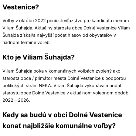
Vestenice?
Voľby v októbri 2022 priniesli víťazstvo pre kandidáta menom
Viliam Šuhajda
. Aktuálny starosta obce
Dolné Vestenice
Viliam
Šuhajda
získal/a najvyšší počet hlasov od obyvateľov v
riadnom termíne volieb.
Kto je Viliam Šuhajda?
Viliam Šuhajda
bol/a v komunálnych voľbách zvolený ako
starosta obce / primátor mesta
Dolné Vestenice
s podporou
politických strán:
NEKA
.
Viliam Šuhajda
vykonáva mandát
starostu obce
Dolné Vestenice
v aktuálnom volebnom období
2022 – 2026.
Kedy sa budú v obci Dolné Vestenice
konať najbližšie komunálne voľby?