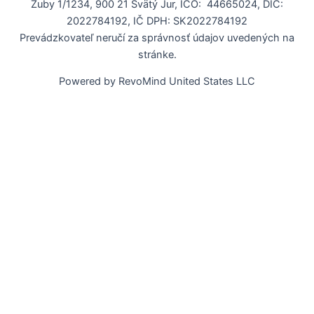
Zuby 1/1234, 900 21 Svätý Jur, IČO: 44665024, DIČ:
2022784192, IČ DPH: SK2022784192
Prevádzkovateľ neručí za správnosť údajov uvedených na
stránke.
Powered by RevoMind United States LLC