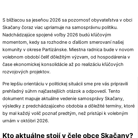
S blížiacou sa jeseňou 2026 sa pozornosť obyvateľstva v obci
Skačany
čoraz viac upriamuje na samosprávnu politiku.
Nadchádzajúce spojené voľby 2026 budú kľúčovým
momentom, kedy sa rozhodne o ďalšom smerovaní našej
komunity v okrese
Partizánske
. Miestna radnica bude v novom
volebnom období čeliť dôležitým výzvam, od hospodárenia v
čase ekonomickej konsolidácie až po realizáciu kľúčových
rozvojových projektov.
Pre lepšiu orientáciu v politickej situácii sme pre vás pripravili
prehľadný súhrn najčastejších otázok a odpovedí. Tento
dokument mapuje aktuálne vedenie samosprávy
Skačany
,
výsledky z predchádzajúceho obdobia a dôležité termíny, ktoré
by mal každý volič poznať predtým, než pristúpi k volebným
urnám v októbri 2026.
Kto aktuálne stojí v čele obce Skačany?