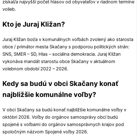
získal/a najvyšší počet hlasov od obyvateľov v riadnom termíne
volieb.
Kto je Juraj Kližan?
Juraj Kližan
bol/a v komunálnych voľbách zvolený ako starosta
obce / primátor mesta
Skačany
s podporou politických strán:
SNS, SMER – SD, Hlas – sociálna demokracia
.
Juraj Kližan
vykonáva mandát starostu obce
Skačany
v aktuálnom
volebnom období 2022 – 2026.
Kedy sa budú v obci Skačany konať
najbližšie komunálne voľby?
V obci
Skačany
sa budú konať najbližšie komunálne voľby v
októbri 2026. Voľby do orgánov samosprávy obcí budú
spojené s voľbami do orgánov samosprávnych krajov pod
spoločným názvom Spojené voľby 2026.