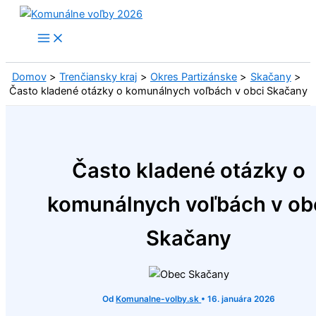
Preskočiť
na
obsah
Domov
Trenčiansky kraj
Okres Partizánske
Skačany
Často kladené otázky o komunálnych voľbách v obci Skačany
Často kladené otázky o
komunálnych voľbách v ob
Skačany
Od
Komunalne-volby.sk
•
16. januára 2026