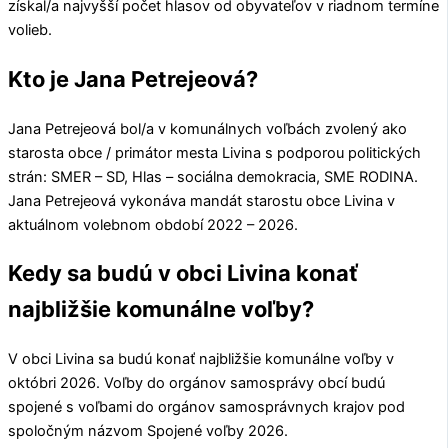
získal/a najvyšší počet hlasov od obyvateľov v riadnom termíne
volieb.
Kto je Jana Petrejeová?
Jana Petrejeová
bol/a v komunálnych voľbách zvolený ako
starosta obce / primátor mesta
Livina
s podporou politických
strán:
SMER – SD, Hlas – sociálna demokracia, SME RODINA
.
Jana Petrejeová
vykonáva mandát starostu obce
Livina
v
aktuálnom volebnom období 2022 – 2026.
Kedy sa budú v obci Livina konať
najbližšie komunálne voľby?
V obci
Livina
sa budú konať najbližšie komunálne voľby v
októbri 2026. Voľby do orgánov samosprávy obcí budú
spojené s voľbami do orgánov samosprávnych krajov pod
spoločným názvom Spojené voľby 2026.