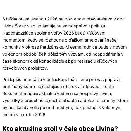
S blížiacou sa jeseňou 2026 sa pozornosť obyvateľstva v obci
Livina
čoraz viac upriamuje na samosprávnu politiku.
Nadchádzajúce spojené voľby 2026 budú kľúčovým
momentom, kedy sa rozhodne o ďalšom smerovaní našej
komunity v okrese
Partizánske
. Miestna radnica bude v novom
volebnom období čeliť dôležitým výzvam, od hospodárenia v
čase ekonomickej konsolidácie až po realizáciu kľúčových
rozvojových projektov.
Pre lepšiu orientáciu v politickej situácii sme pre vás pripravili
prehľadný súhrn najčastejších otázok a odpovedí. Tento
dokument mapuje aktuálne vedenie samosprávy
Livina
,
výsledky z predchádzajúceho obdobia a dôležité termíny, ktoré
by mal každý volič poznať predtým, než pristúpi k volebným
urnám v októbri 2026.
Kto aktuálne stojí v čele obce Livina?