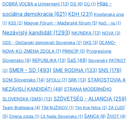
Hlas -
DOBRÁ VOĽBA a Umiernení
(13)
DS
(6)
DÚ
(1)
sociálna demokracia
(621)
KDH
(231)
Kresťanská únia
(1)
KSS
(2)
Magyar Fórum - Maďarské fórum
(5)
NaS - ns
(1)
Nezávislý kandidát
(1293)
NK/NEKA
(13)
NOVA
(3)
OĽANO-
ODS - Občianski demokrati Slovenska
(2)
OKS
(3)
NOVA-KÚ-ZMENA ZDOLA
(7)
Progresívne
PRINCÍP
(5)
SaS
(48)
Slovensko
(9)
REPUBLIKA
(13)
Slovenský PATRIOT
SMER - SD
(493)
SME RODINA
(133)
SNS
(178)
(2)
STAROSTOVIA A
SOM Slovensko
(14)
SPOLU
(7)
SRK
(13)
NEZÁVISLÍ KANDIDÁTI
(48)
STRANA MODERNÉHO
SZÖVETSÉG - ALIANCIA
(259)
SLOVENSKA (SMS)
(13)
Team Bratislava
(4)
TÍM RUŽINOV
(1)
Tím Kraj Nitra
(2)
ZA ĽUDÍ
ŠANCA
(8)
(5)
Zmena zdola
(1)
ĽS Naše Slovensko
(1)
ŽIVOT
(4)