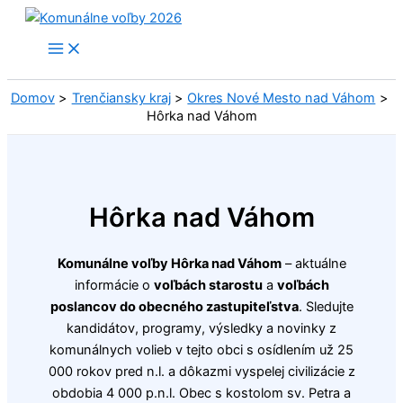
Preskočiť
na
obsah
Domov
Trenčiansky kraj
Okres Nové Mesto nad Váhom
Hôrka nad Váhom
Hôrka nad Váhom
Komunálne voľby Hôrka nad Váhom
– aktuálne
informácie o
voľbách starostu
a
voľbách
poslancov do obecného zastupiteľstva
. Sledujte
kandidátov, programy, výsledky a novinky z
komunálnych volieb v tejto obci s osídlením už 25
000 rokov pred n.l. a dôkazmi vyspelej civilizácie z
obdobia 4 000 p.n.l. Obec s kostolom sv. Petra a