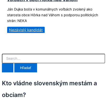
Ján Dujka bol/a v komunálnych voľbách zvolený ako
starosta obce Hôrka nad Váhom s podporou politických
strán: NEKA
Nezávislý kandidát
V
y
h
ľ
a
d
Kto vládne slovenským mestám a
a
ť
obciam?
: