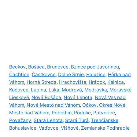
Beckov
Bošáca
Brunovce
Bzince pod Javorinou
,
,
,
,
Čachtice
Častkovce
Dolné Srnie
Haluzice
Hôrka nad
,
,
,
,
Váhom
Horná Streda
Hrachovište
Hrádok
Kálnica
,
,
,
,
,
Kočovce
Lubina
Lúka
Modrová
Modrovka
Moravské
,
,
,
,
,
Lieskové
Nová Bošáca
Nová Lehota
Nová Ves nad
,
,
,
Váhom
Nové Mesto nad Váhom
Očkov
Okres Nové
,
,
,
Mesto nad Váhom
Pobedim
Podolie
Potvorice
,
,
,
,
Považany
Stará Lehota
Stará Turá
Trenčianske
,
,
,
Bohuslavice
Vaďovce
Višňové
Zemianske Podhradie
,
,
,