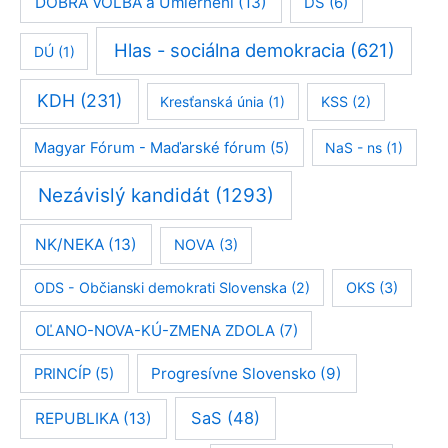
DOBRÁ VOĽBA a Umiernení
(13)
DS
(6)
Hlas - sociálna demokracia
(621)
DÚ
(1)
KDH
(231)
Kresťanská únia
(1)
KSS
(2)
Magyar Fórum - Maďarské fórum
(5)
NaS - ns
(1)
Nezávislý kandidát
(1293)
NK/NEKA
(13)
NOVA
(3)
ODS - Občianski demokrati Slovenska
(2)
OKS
(3)
OĽANO-NOVA-KÚ-ZMENA ZDOLA
(7)
Progresívne Slovensko
(9)
PRINCÍP
(5)
SaS
(48)
REPUBLIKA
(13)