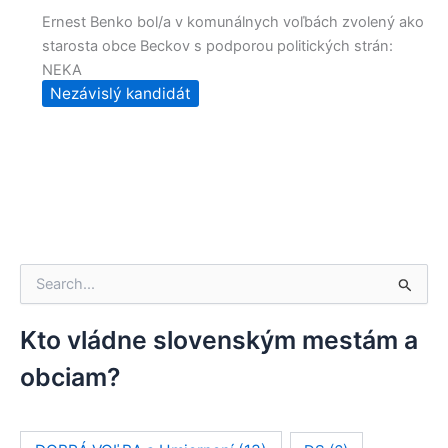
Ernest Benko bol/a v komunálnych voľbách zvolený ako
starosta obce Beckov s podporou politických strán:
NEKA
Nezávislý kandidát
V
y
h
ľ
Kto vládne slovenským mestám a
a
obciam?
d
a
ť
: