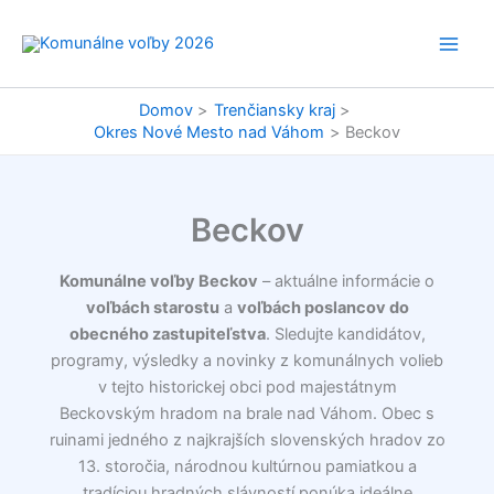
Preskočiť
na
obsah
Domov
Trenčiansky kraj
Okres Nové Mesto nad Váhom
Beckov
Beckov
Komunálne voľby Beckov
– aktuálne informácie o
voľbách starostu
a
voľbách poslancov do
obecného zastupiteľstva
. Sledujte kandidátov,
programy, výsledky a novinky z komunálnych volieb
v tejto historickej obci pod majestátnym
Beckovským hradom na brale nad Váhom. Obec s
ruinami jedného z najkrajších slovenských hradov zo
13. storočia, národnou kultúrnou pamiatkou a
tradíciou hradných slávností ponúka ideálne