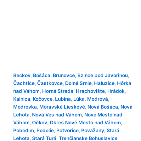
Beckov
Bošáca
Brunovce
Bzince pod Javorinou
,
,
,
,
Čachtice
Častkovce
Dolné Srnie
Haluzice
Hôrka
,
,
,
,
nad Váhom
Horná Streda
Hrachovište
Hrádok
,
,
,
,
Kálnica
Kočovce
Lubina
Lúka
Modrová
,
,
,
,
,
Modrovka
Moravské Lieskové
Nová Bošáca
Nová
,
,
,
Lehota
Nová Ves nad Váhom
Nové Mesto nad
,
,
Váhom
Očkov
Okres Nové Mesto nad Váhom
,
,
,
Pobedim
Podolie
Potvorice
Považany
Stará
,
,
,
,
Lehota
Stará Turá
Trenčianske Bohuslavice
,
,
,