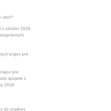
y obcí?
 v októbri 2026.
amosprávnych
nych krajov pre
krajov pre
udú spojené s
by 2026.
by do orgánov