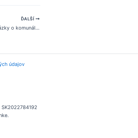
ĎALŠÍ
Často kladené otázky o komunálnych voľbách v obci Beckov
ých údajov
H: SK2022784192
nke.