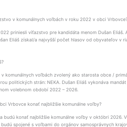
azstvo v komunálnych voľbách v roku 2022 v obci Vrbovce
2022 priniesli víťazstvo pre kandidáta menom
Dušan Eliáš
. 
šan Eliáš
získal/a najvyšší počet hlasov od obyvateľov v r
š?
 v komunálnych voľbách zvolený ako starosta obce / prim
ou politických strán:
NEKA
.
Dušan Eliáš
vykonáva mandát 
lnom volebnom období 2022 – 2026.
bci Vrbovce konať najbližšie komunálne voľby?
a budú konať najbližšie komunálne voľby v októbri 2026. 
 budú spojené s voľbami do orgánov samosprávnych kraj