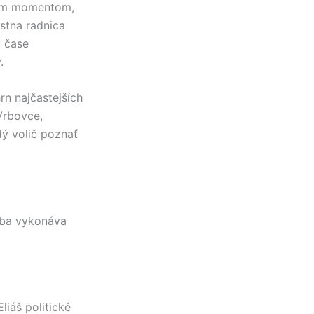
vým momentom,
estna radnica
 čase
.
hrn najčastejších
Vrbovce
,
ý volič poznať
oba vykonáva
liáš
politické