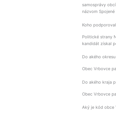
samosprávy obcí
názvom Spojené 
Koho podporovali
Politické strany
kandidát získal 
Do akého okresu
Obec
Vrbovce
pa
Do akého kraja p
Obec
Vrbovce
pa
Aký je kód obce