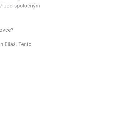
ov pod spoločným
bovce?
n Eliáš
. Tento