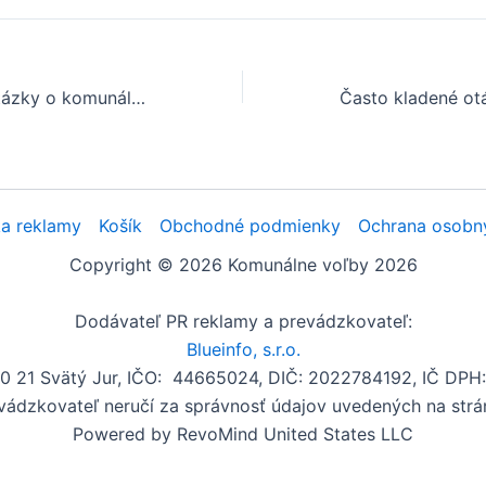
Často kladené otázky o komunálnych voľbách v obci Stará Myjava
a reklamy
Košík
Obchodné podmienky
Ochrana osobn
Copyright © 2026 Komunálne voľby 2026
Dodávateľ PR reklamy a prevádzkovateľ:
Blueinfo, s.r.o.
00 21 Svätý Jur, IČO: 44665024, DIČ: 2022784192, IČ DP
vádzkovateľ neručí za správnosť údajov uvedených na strá
Powered by RevoMind United States LLC