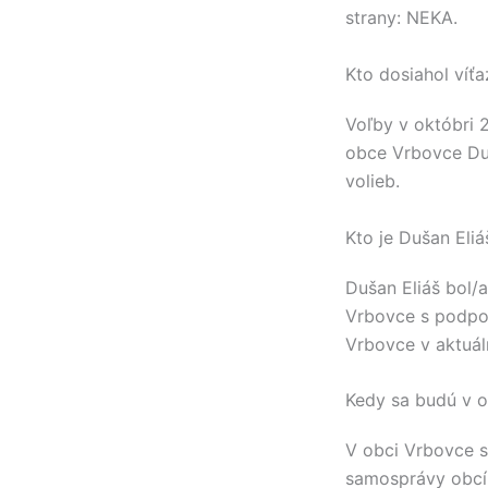
strany:
NEKA
.
Kto dosiahol víť
Voľby v októbri 
obce
Vrbovce
Du
volieb.
Kto je Dušan Eliá
Dušan Eliáš
bol/a
Vrbovce
s podpor
Vrbovce
v aktuá
Kedy sa budú v o
V obci
Vrbovce
s
samosprávy obcí