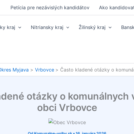
Petícia pre nezávislých kandidátov
Ako kandidova
ky kraj
Nitriansky kraj
Žilinský kraj
Bansk
Okres Myjava
Vrbovce
Často kladené otázky o komuná
adené otázky o komunálnych 
obci Vrbovce
Od
Komunalne-volby.sk
•
16. januára 2026