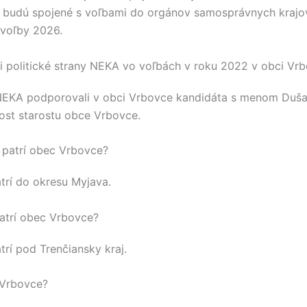
 budú spojené s voľbami do orgánov samosprávnych kraj
voľby 2026.
 politické strany NEKA vo voľbách v roku 2022 v obci Vr
NEKA
podporovali v obci
Vrbovce
kandidáta s menom
Duša
post starostu obce
Vrbovce
.
 patrí obec Vrbovce?
trí do okresu
Myjava
.
atrí obec Vrbovce?
trí pod
Trenčiansky kraj
.
 Vrbovce?