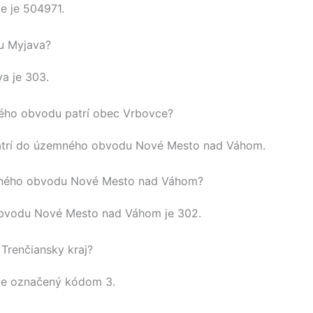
ce
je
504971
.
u Myjava?
va
je 303.
ho obvodu patrí obec Vrbovce?
trí do územného obvodu
Nové Mesto nad Váhom
.
mného obvodu Nové Mesto nad Váhom?
obvodu
Nové Mesto nad Váhom
je 302.
Trenčiansky kraj?
je označený kódom 3.