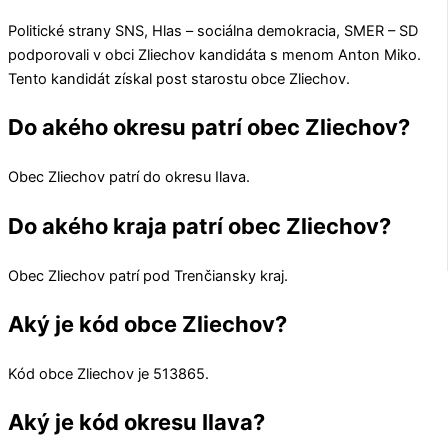
Politické strany
SNS, Hlas – sociálna demokracia, SMER – SD
podporovali v obci
Zliechov
kandidáta s menom
Anton Miko
.
Tento kandidát získal post starostu obce
Zliechov
.
Do akého okresu patrí obec Zliechov?
Obec
Zliechov
patrí do okresu
Ilava
.
Do akého kraja patrí obec Zliechov?
Obec
Zliechov
patrí pod
Trenčiansky kraj
.
Aký je kód obce Zliechov?
Kód obce
Zliechov
je
513865
.
Aký je kód okresu Ilava?