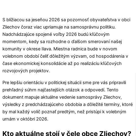
S blížiacou sa jeseňou 2026 sa pozornosť obyvateľstva v obci
Zliechov
čoraz viac upriamuje na samosprávnu politiku.
Nadchádzajúce spojené voľby 2026 budú kľúčovým
momentom, kedy sa rozhodne o ďalšom smerovaní našej
komunity v okrese
Ilava
. Miestna radnica bude v novom
volebnom období čeliť dôležitým výzvam, od hospodárenia v
čase ekonomickej konsolidácie až po realizáciu kľúčových
rozvojových projektov.
Pre lepšiu orientáciu v politickej situácii sme pre vás pripravili
prehľadný súhrn najčastejších otázok a odpovedí. Tento
dokument mapuje aktuálne vedenie samosprávy
Zliechov
,
výsledky z predchádzajúceho obdobia a dôležité termíny, ktoré
by mal každý volič poznať predtým, než pristúpi k volebným
urnám v októbri 2026.
Kto aktuálne stojí v čele obce Zliechov?