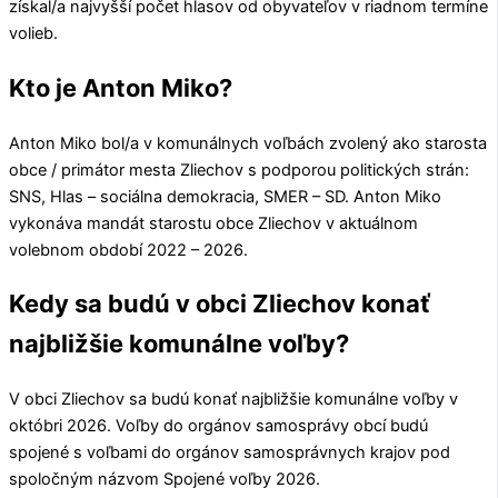
získal/a najvyšší počet hlasov od obyvateľov v riadnom termíne
volieb.
Kto je Anton Miko?
Anton Miko
bol/a v komunálnych voľbách zvolený ako starosta
obce / primátor mesta
Zliechov
s podporou politických strán:
SNS, Hlas – sociálna demokracia, SMER – SD
.
Anton Miko
vykonáva mandát starostu obce
Zliechov
v aktuálnom
volebnom období 2022 – 2026.
Kedy sa budú v obci Zliechov konať
najbližšie komunálne voľby?
V obci
Zliechov
sa budú konať najbližšie komunálne voľby v
októbri 2026. Voľby do orgánov samosprávy obcí budú
spojené s voľbami do orgánov samosprávnych krajov pod
spoločným názvom Spojené voľby 2026.