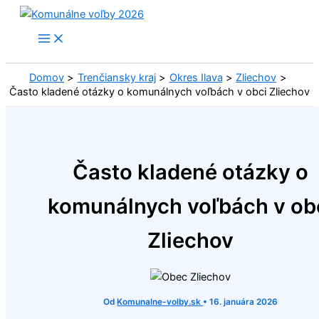
Preskočiť
na
obsah
Domov
Trenčiansky kraj
Okres Ilava
Zliechov
Často kladené otázky o komunálnych voľbách v obci Zliechov
Často kladené otázky o
komunálnych voľbách v ob
Zliechov
Od
Komunalne-volby.sk
•
16. januára 2026