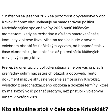
S blížiacou sa jeseňou 2026 sa pozornosť obyvateľstva v obci
Krivoklát
čoraz viac upriamuje na samosprávnu politiku.
Nadchádzajúce spojené voľby 2026 budú kľúčovým
momentom, kedy sa rozhodne o ďalšom smerovaní našej
komunity v okrese
Ilava
. Miestna radnica bude v novom
volebnom období čeliť dôležitým výzvam, od hospodárenia v
čase ekonomickej konsolidácie až po realizáciu kľúčových
rozvojových projektov.
Pre lepšiu orientáciu v politickej situácii sme pre vás pripravili
prehľadný súhrn najčastejších otázok a odpovedí. Tento
dokument mapuje aktuálne vedenie samosprávy
Krivoklát
,
výsledky z predchádzajúceho obdobia a dôležité termíny, ktoré
by mal každý volič poznať predtým, než pristúpi k volebným
urnám v októbri 2026.
Kto aktuálne stojí v čele obce Krivoklát?