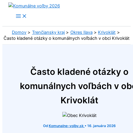
Preskočiť
na
obsah
Domov
Trenčiansky kraj
Okres Ilava
Krivoklát
Často kladené otázky o komunálnych voľbách v obci Krivoklát
Často kladené otázky o
komunálnych voľbách v ob
Krivoklát
Od
Komunalne-volby.sk
•
16. januára 2026