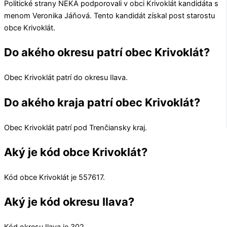
Politické strany
NEKA
podporovali v obci
Krivoklát
kandidáta s
menom
Veronika Jáňová
. Tento kandidát získal post starostu
obce
Krivoklát
.
Do akého okresu patrí obec Krivoklát?
Obec
Krivoklát
patrí do okresu
Ilava
.
Do akého kraja patrí obec Krivoklát?
Obec
Krivoklát
patrí pod
Trenčiansky kraj
.
Aký je kód obce Krivoklát?
Kód obce
Krivoklát
je
557617
.
Aký je kód okresu Ilava?
Kód okresu
Ilava
je 302.