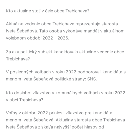
Kto aktuálne stojí v čele obce Trebichava?
Aktuálne vedenie obce
Trebichava
reprezentuje starosta
Iveta Šebeňová
. Táto osoba vykonáva mandát v aktuálnom
volebnom období 2022 – 2026.
Za aký politický subjekt kandidovalo aktuálne vedenie obce
Trebichava?
V posledných voľbách v roku 2022 podporovali kandidáta s
menom
Iveta Šebeňová
politické strany:
SNS
.
Kto dosiahol víťazstvo v komunálnych voľbách v roku 2022
v obci Trebichava?
Voľby v októbri 2022 priniesli víťazstvo pre kandidáta
menom
Iveta Šebeňová
. Aktuálny starosta obce
Trebichava
Iveta Šebeňová
získal/a najvyšší počet hlasov od