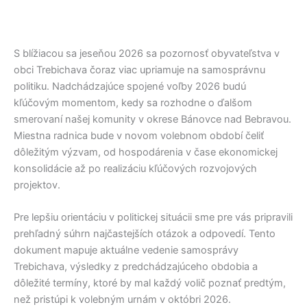
S blížiacou sa jeseňou 2026 sa pozornosť obyvateľstva v
obci
Trebichava
čoraz viac upriamuje na samosprávnu
politiku. Nadchádzajúce spojené voľby 2026 budú
kľúčovým momentom, kedy sa rozhodne o ďalšom
smerovaní našej komunity v okrese
Bánovce nad Bebravou
.
Miestna radnica bude v novom volebnom období čeliť
dôležitým výzvam, od hospodárenia v čase ekonomickej
konsolidácie až po realizáciu kľúčových rozvojových
projektov.
Pre lepšiu orientáciu v politickej situácii sme pre vás pripravili
prehľadný súhrn najčastejších otázok a odpovedí. Tento
dokument mapuje aktuálne vedenie samosprávy
Trebichava
, výsledky z predchádzajúceho obdobia a
dôležité termíny, ktoré by mal každý volič poznať predtým,
než pristúpi k volebným urnám v októbri 2026.