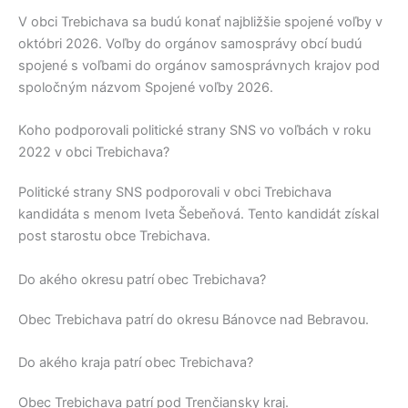
V obci
Trebichava
sa budú konať najbližšie spojené voľby v
októbri 2026. Voľby do orgánov samosprávy obcí budú
spojené s voľbami do orgánov samosprávnych krajov pod
spoločným názvom Spojené voľby 2026.
Koho podporovali politické strany SNS vo voľbách v roku
2022 v obci Trebichava?
Politické strany
SNS
podporovali v obci
Trebichava
kandidáta s menom
Iveta Šebeňová
. Tento kandidát získal
post starostu obce
Trebichava
.
Do akého okresu patrí obec Trebichava?
Obec
Trebichava
patrí do okresu
Bánovce nad Bebravou
.
Do akého kraja patrí obec Trebichava?
Obec
Trebichava
patrí pod
Trenčiansky kraj
.