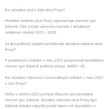
Kto aktuálne stojí v čele obce Prusy?
Aktuálne vedenie obce
Prusy
reprezentuje starosta
Igor
Súkeník
. Táto osoba vykonáva mandát v aktuálnom
volebnom období 2022 – 2026.
Za aký politický subjekt kandidovalo aktuálne vedenie obce
Prusy?
V posledných voľbách v roku 2022 podporovali kandidáta s
menom
Igor Súkeník
politické strany:
SMER – SD
.
Kto dosiahol víťazstvo v komunálnych voľbách v roku 2022
v obci Prusy?
Voľby v októbri 2022 priniesli víťazstvo pre kandidáta
menom
Igor Súkeník
. Aktuálny starosta obce
Prusy
Igor
Súkeník
získal/a najvyšší počet hlasov od obyvateľov v