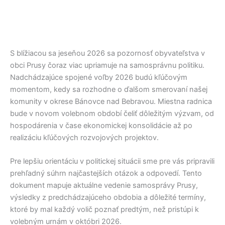
S blížiacou sa jeseňou 2026 sa pozornosť obyvateľstva v
obci
Prusy
čoraz viac upriamuje na samosprávnu politiku.
Nadchádzajúce spojené voľby 2026 budú kľúčovým
momentom, kedy sa rozhodne o ďalšom smerovaní našej
komunity v okrese
Bánovce nad Bebravou
. Miestna radnica
bude v novom volebnom období čeliť dôležitým výzvam, od
hospodárenia v čase ekonomickej konsolidácie až po
realizáciu kľúčových rozvojových projektov.
Pre lepšiu orientáciu v politickej situácii sme pre vás pripravili
prehľadný súhrn najčastejších otázok a odpovedí. Tento
dokument mapuje aktuálne vedenie samosprávy
Prusy
,
výsledky z predchádzajúceho obdobia a dôležité termíny,
ktoré by mal každý volič poznať predtým, než pristúpi k
volebným urnám v októbri 2026.