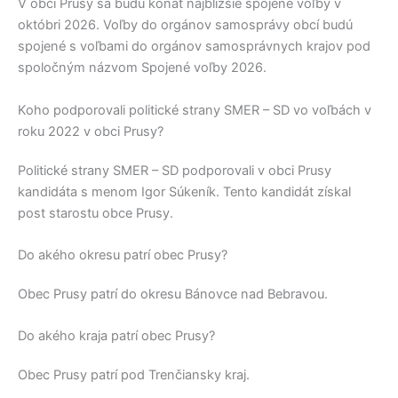
V obci
Prusy
sa budú konať najbližšie spojené voľby v
októbri 2026. Voľby do orgánov samosprávy obcí budú
spojené s voľbami do orgánov samosprávnych krajov pod
spoločným názvom Spojené voľby 2026.
Koho podporovali politické strany SMER – SD vo voľbách v
roku 2022 v obci Prusy?
Politické strany
SMER – SD
podporovali v obci
Prusy
kandidáta s menom
Igor Súkeník
. Tento kandidát získal
post starostu obce
Prusy
.
Do akého okresu patrí obec Prusy?
Obec
Prusy
patrí do okresu
Bánovce nad Bebravou
.
Do akého kraja patrí obec Prusy?
Obec
Prusy
patrí pod
Trenčiansky kraj
.