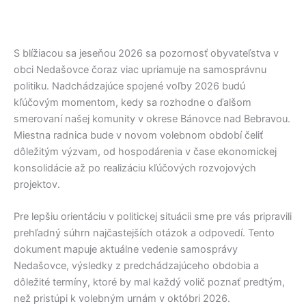
S blížiacou sa jeseňou 2026 sa pozornosť obyvateľstva v
obci
Nedašovce
čoraz viac upriamuje na samosprávnu
politiku. Nadchádzajúce spojené voľby 2026 budú
kľúčovým momentom, kedy sa rozhodne o ďalšom
smerovaní našej komunity v okrese
Bánovce nad Bebravou
.
Miestna radnica bude v novom volebnom období čeliť
dôležitým výzvam, od hospodárenia v čase ekonomickej
konsolidácie až po realizáciu kľúčových rozvojových
projektov.
Pre lepšiu orientáciu v politickej situácii sme pre vás pripravili
prehľadný súhrn najčastejších otázok a odpovedí. Tento
dokument mapuje aktuálne vedenie samosprávy
Nedašovce
, výsledky z predchádzajúceho obdobia a
dôležité termíny, ktoré by mal každý volič poznať predtým,
než pristúpi k volebným urnám v októbri 2026.