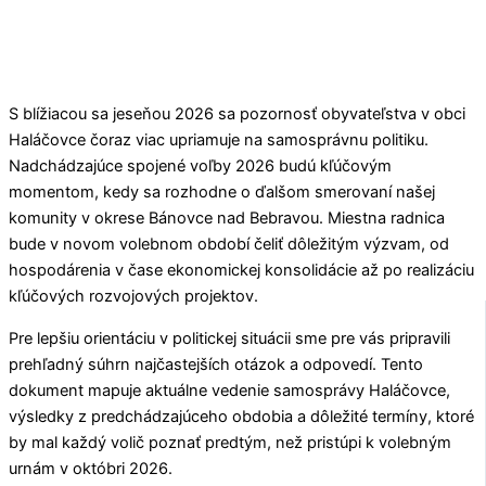
S blížiacou sa jeseňou 2026 sa pozornosť obyvateľstva v obci
Haláčovce
čoraz viac upriamuje na samosprávnu politiku.
Nadchádzajúce spojené voľby 2026 budú kľúčovým
momentom, kedy sa rozhodne o ďalšom smerovaní našej
komunity v okrese
Bánovce nad Bebravou
. Miestna radnica
bude v novom volebnom období čeliť dôležitým výzvam, od
hospodárenia v čase ekonomickej konsolidácie až po realizáciu
kľúčových rozvojových projektov.
Pre lepšiu orientáciu v politickej situácii sme pre vás pripravili
prehľadný súhrn najčastejších otázok a odpovedí. Tento
dokument mapuje aktuálne vedenie samosprávy
Haláčovce
,
výsledky z predchádzajúceho obdobia a dôležité termíny, ktoré
by mal každý volič poznať predtým, než pristúpi k volebným
urnám v októbri 2026.