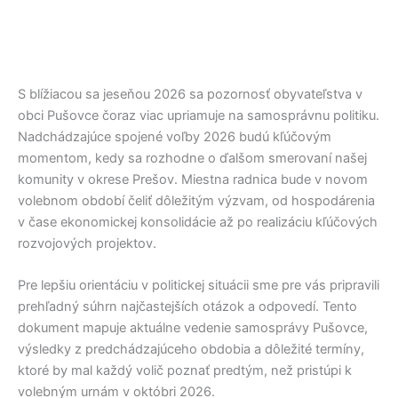
S blížiacou sa jeseňou 2026 sa pozornosť obyvateľstva v
obci
Pušovce
čoraz viac upriamuje na samosprávnu politiku.
Nadchádzajúce spojené voľby 2026 budú kľúčovým
momentom, kedy sa rozhodne o ďalšom smerovaní našej
komunity v okrese
Prešov
. Miestna radnica bude v novom
volebnom období čeliť dôležitým výzvam, od hospodárenia
v čase ekonomickej konsolidácie až po realizáciu kľúčových
rozvojových projektov.
Pre lepšiu orientáciu v politickej situácii sme pre vás pripravili
prehľadný súhrn najčastejších otázok a odpovedí. Tento
dokument mapuje aktuálne vedenie samosprávy
Pušovce
,
výsledky z predchádzajúceho obdobia a dôležité termíny,
ktoré by mal každý volič poznať predtým, než pristúpi k
volebným urnám v októbri 2026.