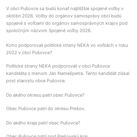
V obci
Pušovce
sa budú konať najbližšie spojené voľby v
októbri 2026. Voľby do orgánov samosprávy obcí budú
spojené s voľbami do orgánov samosprávnych krajov pod
spoločným názvom Spojené voľby 2026.
Koho podporovali politické strany NEKA vo voľbách v roku
2022 v obci Pušovce?
Politické strany
NEKA
podporovali v obci
Pušovce
kandidáta s menom
Ján Namešpetra
. Tento kandidát získal
post starostu obce
Pušovce
.
Do akého okresu patrí obec Pušovce?
Obec
Pušovce
patrí do okresu
Prešov
.
Do akého kraja patrí obec Pušovce?
Obec
Pušovce
patrí pod
Prešovský kraj
.