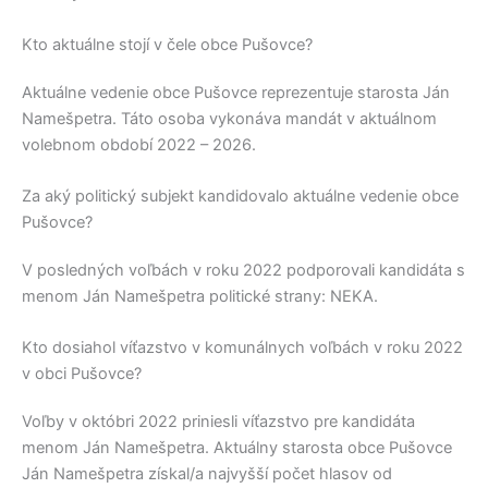
Kto aktuálne stojí v čele obce Pušovce?
Aktuálne vedenie obce
Pušovce
reprezentuje starosta
Ján
Namešpetra
. Táto osoba vykonáva mandát v aktuálnom
volebnom období 2022 – 2026.
Za aký politický subjekt kandidovalo aktuálne vedenie obce
Pušovce?
V posledných voľbách v roku 2022 podporovali kandidáta s
menom
Ján Namešpetra
politické strany:
NEKA
.
Kto dosiahol víťazstvo v komunálnych voľbách v roku 2022
v obci Pušovce?
Voľby v októbri 2022 priniesli víťazstvo pre kandidáta
menom
Ján Namešpetra
. Aktuálny starosta obce
Pušovce
Ján Namešpetra
získal/a najvyšší počet hlasov od