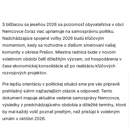
S blížiacou sa jeseňou 2026 sa pozornosť obyvateľstva v obci
Nemcovce
čoraz viac upriamuje na samosprávnu politiku.
Nadchádzajúce spojené voľby 2026 budú kľúčovým
momentom, kedy sa rozhodne o ďalšom smerovaní našej
komunity v okrese
Prešov
. Miestna radnica bude v novom
volebnom období čeliť dôležitým výzvam, od hospodárenia v
čase ekonomickej konsolidácie až po realizáciu kľúčových
rozvojových projektov.
Pre lepšiu orientáciu v politickej situácii sme pre vás pripravili
prehľadný súhrn najčastejších otázok a odpovedí. Tento
dokument mapuje aktuálne vedenie samosprávy
Nemcovce
,
výsledky z predchádzajúceho obdobia a dôležité termíny, ktoré
by mal každý volič poznať predtým, než pristúpi k volebným
urnám v októbri 2026.