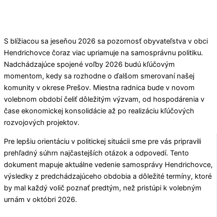
S blížiacou sa jeseňou 2026 sa pozornosť obyvateľstva v obci
Hendrichovce
čoraz viac upriamuje na samosprávnu politiku.
Nadchádzajúce spojené voľby 2026 budú kľúčovým
momentom, kedy sa rozhodne o ďalšom smerovaní našej
komunity v okrese
Prešov
. Miestna radnica bude v novom
volebnom období čeliť dôležitým výzvam, od hospodárenia v
čase ekonomickej konsolidácie až po realizáciu kľúčových
rozvojových projektov.
Pre lepšiu orientáciu v politickej situácii sme pre vás pripravili
prehľadný súhrn najčastejších otázok a odpovedí. Tento
dokument mapuje aktuálne vedenie samosprávy
Hendrichovce
,
výsledky z predchádzajúceho obdobia a dôležité termíny, ktoré
by mal každý volič poznať predtým, než pristúpi k volebným
urnám v októbri 2026.