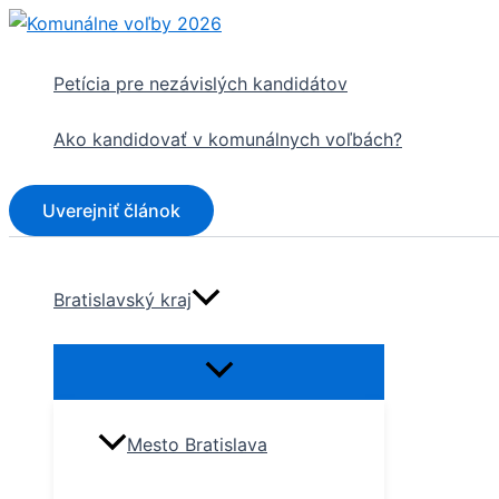
Preskočiť
na
obsah
Petícia pre nezávislých kandidátov
Ako kandidovať v komunálnych voľbách?
Uverejniť článok
Bratislavský kraj
Mesto Bratislava