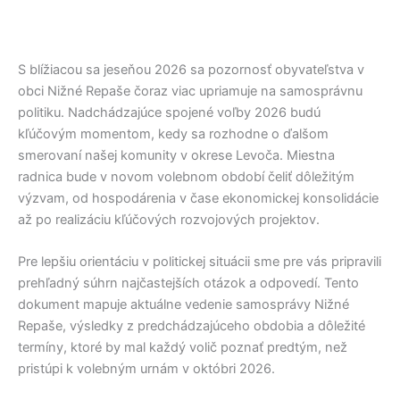
S blížiacou sa jeseňou 2026 sa pozornosť obyvateľstva v
obci
Nižné Repaše
čoraz viac upriamuje na samosprávnu
politiku. Nadchádzajúce spojené voľby 2026 budú
kľúčovým momentom, kedy sa rozhodne o ďalšom
smerovaní našej komunity v okrese
Levoča
. Miestna
radnica bude v novom volebnom období čeliť dôležitým
výzvam, od hospodárenia v čase ekonomickej konsolidácie
až po realizáciu kľúčových rozvojových projektov.
Pre lepšiu orientáciu v politickej situácii sme pre vás pripravili
prehľadný súhrn najčastejších otázok a odpovedí. Tento
dokument mapuje aktuálne vedenie samosprávy
Nižné
Repaše
, výsledky z predchádzajúceho obdobia a dôležité
termíny, ktoré by mal každý volič poznať predtým, než
pristúpi k volebným urnám v októbri 2026.