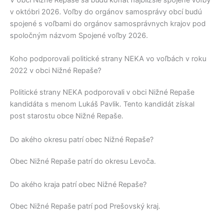
V obci
Nižné Repaše
sa budú konať najbližšie spojené voľby
v októbri 2026. Voľby do orgánov samosprávy obcí budú
spojené s voľbami do orgánov samosprávnych krajov pod
spoločným názvom Spojené voľby 2026.
Koho podporovali politické strany NEKA vo voľbách v roku
2022 v obci Nižné Repaše?
Politické strany
NEKA
podporovali v obci
Nižné Repaše
kandidáta s menom
Lukáš Pavlik
. Tento kandidát získal
post starostu obce
Nižné Repaše
.
Do akého okresu patrí obec Nižné Repaše?
Obec
Nižné Repaše
patrí do okresu
Levoča
.
Do akého kraja patrí obec Nižné Repaše?
Obec
Nižné Repaše
patrí pod
Prešovský kraj
.