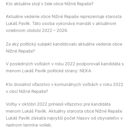
Kto aktuálne stojí v čele obce Nižné Repaše?
Aktuálne vedenie obce
Nižné Repaše
reprezentuje starosta
Lukáš Pavlik
. Táto osoba vykonáva mandát v aktuálnom
volebnom období 2022 – 2026.
Za aký politický subjekt kandidovalo aktuálne vedenie obce
Nižné Repaše?
V posledných voľbách v roku 2022 podporovali kandidáta s
menom
Lukáš Pavlik
politické strany:
NEKA
.
Kto dosiahol víťazstvo v komunálnych voľbách v roku 2022
v obci Nižné Repaše?
Voľby v októbri 2022 priniesli víťazstvo pre kandidáta
menom
Lukáš Pavlik
. Aktuálny starosta obce
Nižné Repaše
Lukáš Pavlik
získal/a najvyšší počet hlasov od obyvateľov v
riadnom termíne volieb.