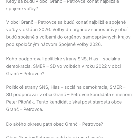
Kedy sa budú v obci Granč – Petrovce konať najbližšie
spojené voľby?
V obci
Granč – Petrovce
sa budú konať najbližšie spojené
voľby v októbri 2026. Voľby do orgánov samosprávy obcí
budú spojené s voľbami do orgánov samosprávnych krajov
pod spoločným názvom Spojené voľby 2026.
Koho podporovali politické strany SNS, Hlas – sociálna
demokracia, SMER – SD vo voľbách v roku 2022 v obci
Granč – Petrovce?
Politické strany
SNS, Hlas – sociálna demokracia, SMER –
SD
podporovali v obci
Granč – Petrovce
kandidáta s menom
Peter Pitoňák
. Tento kandidát získal post starostu obce
Granč – Petrovce
.
Do akého okresu patrí obec Granč – Petrovce?
Obec
Granč – Petrovce
patrí do okresu
Levoča
.