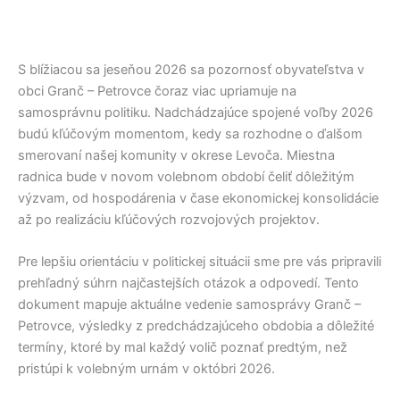
S blížiacou sa jeseňou 2026 sa pozornosť obyvateľstva v
obci
Granč – Petrovce
čoraz viac upriamuje na
samosprávnu politiku. Nadchádzajúce spojené voľby 2026
budú kľúčovým momentom, kedy sa rozhodne o ďalšom
smerovaní našej komunity v okrese
Levoča
. Miestna
radnica bude v novom volebnom období čeliť dôležitým
výzvam, od hospodárenia v čase ekonomickej konsolidácie
až po realizáciu kľúčových rozvojových projektov.
Pre lepšiu orientáciu v politickej situácii sme pre vás pripravili
prehľadný súhrn najčastejších otázok a odpovedí. Tento
dokument mapuje aktuálne vedenie samosprávy
Granč –
Petrovce
, výsledky z predchádzajúceho obdobia a dôležité
termíny, ktoré by mal každý volič poznať predtým, než
pristúpi k volebným urnám v októbri 2026.