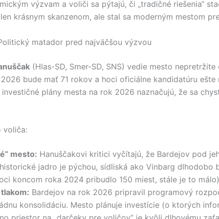
ickým výzvam a voliči sa pýtajú, či „tradičné riešenia“ sta
 len krásnym skanzenom, ale stal sa moderným mestom pre
Politický matador pred najväčšou výzvou
anuščak
(Hlas-SD, Smer-SD, SNS) vedie mesto nepretržite
u 2026 bude mať 71 rokov a hoci oficiálne kandidatúru ešte 
 investičné plány mesta na rok 2026 naznačujú, že sa chyst
 voliča:
é“ mesto:
Hanuščakovi kritici vyčítajú, že Bardejov pod j
historické jadro je pýchou, sídliská ako Vinbarg dlhodobo b
ci koncom roka 2024 pribudlo 150 miest, stále je to málo)
 tlakom:
Bardejov na rok 2026 pripravil programový rozpoč
ádnu konsolidáciu. Mesto plánuje investície (o ktorých inf
 no priestor na „darčeky pre voličov“ je kvôli dlhovému zať