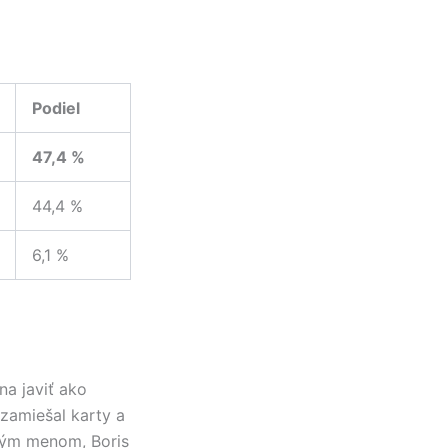
Podiel
47,4 %
44,4 %
6,1 %
na javiť ako
 zamiešal karty a
lným menom, Boris