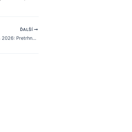
ĎALŠÍ
Liptovský Mikuláš 2026: Pretrhne opozícia víťaznú šnúru Jána Blcháča?