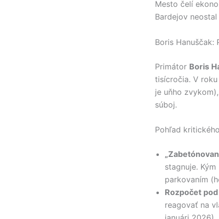
Mesto čelí ekonom
Bardejov neostal
Boris Hanuščak: 
Primátor
Boris H
tisícročia. V rok
je uňho zvykom),
súboj.
Pohľad kritického
„Zabetónovan
stagnuje. Kým 
parkovaním (ho
Rozpočet pod
reagovať na vl
januári 2026),