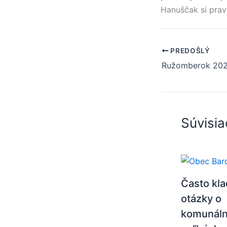
Hanuščak si prav
PREDOŠLÝ
Súvisia
Často kl
otázky o
komunál