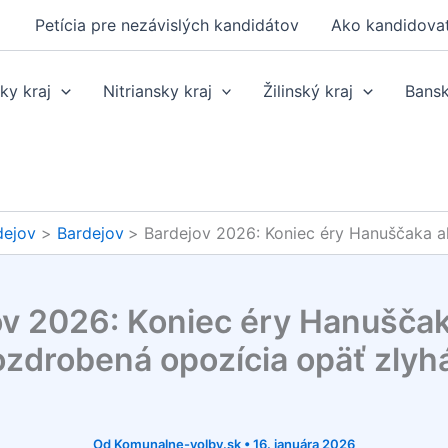
Petícia pre nezávislých kandidátov
Ako kandidova
ky kraj
Nitriansky kraj
Žilinský kraj
Bansk
dejov
Bardejov
Bardejov 2026: Koniec éry Hanuščaka a
ov 2026: Koniec éry Hanuščak
ozdrobená opozícia opäť zlyh
Od
Komunalne-volby.sk
•
16. januára 2026