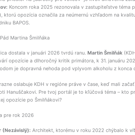
kov:
Koncom roka 2025 rezonovala v zastupiteľstve téma p
, ktorú opozícia označila za neúmernú vzhľadom na kvalitu
dniku BAPOS.
 Pád Martina Šmilňáka
ica dostala v januári 2026 tvrdú ranu.
Martin Šmilňák
(KDH)
várí opozície a dlhoročný kritik primátora, k 31. januáru 2
vodom je dopravná nehoda pod vplyvom alkoholu z konca
razne oslabuje KDH v regióne práve v čase, keď mali zača
oti Hanuščakovi. Pre tvoj portál je to kľúčová téma – kto 
kej opozície po Šmilňákovi?
ia pre rok 2026
r (Nezávislý):
Architekt, ktorému v roku 2022 chýbalo k ví