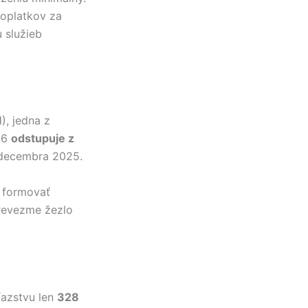
oplatkov za
 služieb
, jedna z
026
odstupuje z
 decembra 2025.
ť formovať
prevezme žezlo
ťazstvu len
328