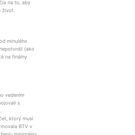
čia na to, aby
 život.
 od minulého
nepotvrdil (ako
á na finálny
eho vedením
ojovali s
.
et, ktorý musí
ormovala BTV v
aženiu minimálny.