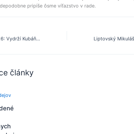
depodobne pripíše ôsme víťazstvo v rade.
Ružomberok 2026: Vydrží Kubáňovi dych alebo sa vráti starý štýl politiky?
ce články
adené
nych