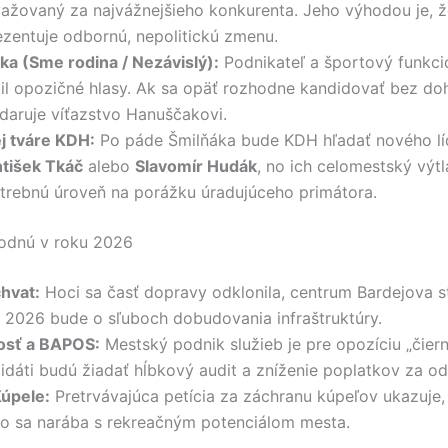
važovaný za najvážnejšieho konkurenta. Jeho výhodou je, ž
ezentuje odbornú, nepolitickú zmenu.
ka (Sme rodina / Nezávislý):
Podnikateľ a športový funkcio
štil opozičné hlasy. Ak sa opäť rozhodne kandidovať bez do
daruje víťazstvo Hanuščakovi.
j tváre KDH:
Po páde Šmilňáka bude KDH hľadať nového líd
ntišek Tkáč
alebo
Slavomír Hudák
, no ich celomestský výtl
trebnú úroveň na porážku úradujúceho primátora.
hodnú v roku 2026
hvat:
Hoci sa časť dopravy odklonila, centrum Bardejova st
k 2026 bude o sľuboch dobudovania infraštruktúry.
osť a BAPOS:
Mestský podnik služieb je pre opozíciu „čiern
idáti budú žiadať hĺbkový audit a zníženie poplatkov za o
úpele:
Pretrvávajúca petícia za záchranu kúpeľov ukazuje,
 ako sa narába s rekreačným potenciálom mesta.