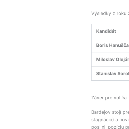
Výsledky z roku 
Kandidát
Boris Hanušča
Miloslav Olejá
Stanislav Soro
Záver pre voliča
Bardejov stojí pr
stagnácia) a nov
posilnil pozíciu