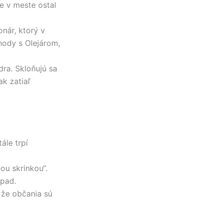
e v meste ostal
nár, ktorý v
hody s Olejárom,
ra. Skloňujú sa
ak zatiaľ
ále trpí
ou skrinkou“.
dpad.
 že občania sú