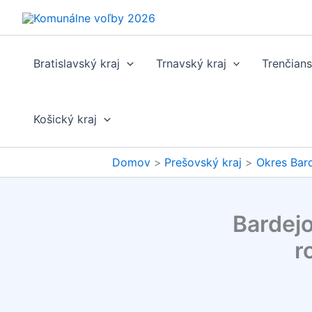
Preskočiť
na
obsah
Bratislavský kraj
Trnavský kraj
Trenčians
Košický kraj
Domov
Prešovský kraj
Okres Bar
Bardej
r