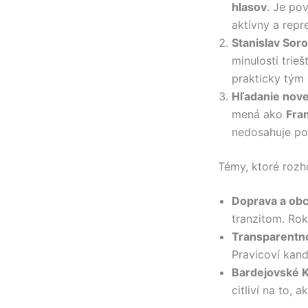
hlasov
. Je po
aktívny a repr
Stanislav Soro
minulosti trie
prakticky tým 
Hľadanie nove
mená ako
Fra
nedosahuje po
Témy, ktoré roz
Doprava a obc
tranzitom. Ro
Transparentn
Pravicoví kand
Bardejovské K
citliví na to,