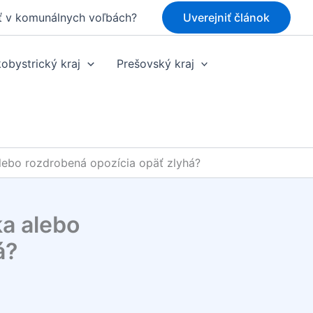
ť v komunálnych voľbách?
Uverejniť článok
obystrický kraj
Prešovský kraj
lebo rozdrobená opozícia opäť zlyhá?
a alebo
á?