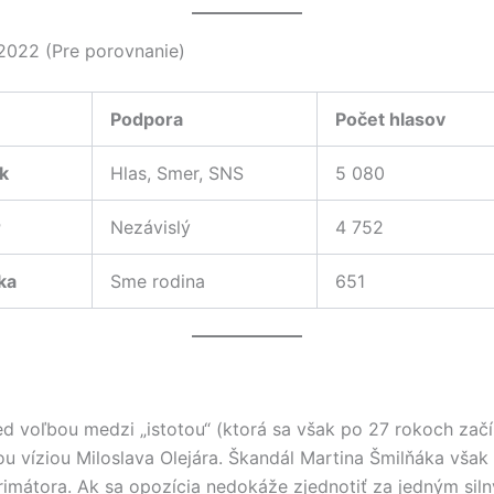
2022 (Pre porovnanie)
Podpora
Počet hlasov
k
Hlas, Smer, SNS
5 080
r
Nezávislý
4 752
ka
Sme rodina
651
ed voľbou medzi „istotou“ (ktorá sa však po 27 rokoch začí
ou víziou Miloslava Olejára. Škandál Martina Šmilňáka však
 primátora. Ak sa opozícia nedokáže zjednotiť za jedným si