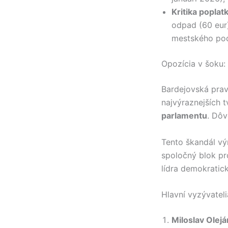
Kritika poplat
odpad (60 eur)
mestského po
Opozícia v šoku:
Bardejovská prav
najvýraznejších t
parlamentu
. Dô
Tento škandál vý
spoločný blok pr
lídra demokratic
Hlavní vyzývatel
Miloslav Olejá