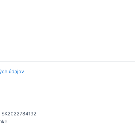
ých údajov
H: SK2022784192
nke.